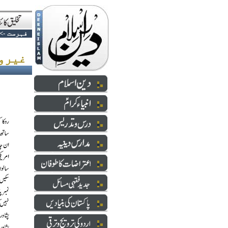
فہرست
->
غیروں پہ کرم، اپنوں پہ ستم