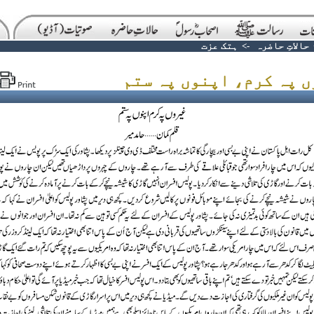
حالاتِ حاضرہ
->
ہتک عزت