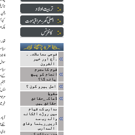
فوجی معاملات۔ ۔
۔آج اور خیر
القرون
قوم کامجرم
انجام کو پہچ
پائے گا؟
اصل ہیرو کون ؟
سقوطِ
ڈھاکہ_حقائق
حقائق ہیں
مدارس کے قیام
میں روڑے اٹکانے
والے رب سے
ڈریں_رہنما وفاق
المدارس
صدرِ مملکت کی