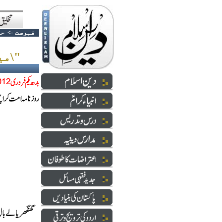
فہرست
->
حا
\"میرا قاتل\"