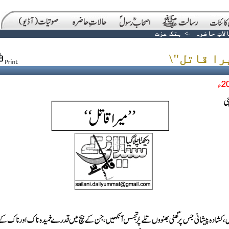
لاتِ حاضرہ
->
ہتک عزت