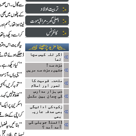
اگر تلہ کیس سچا
تھا
! عزت سے
جئیں،عزت سے مریں
متحدہ قومیت کا
تصور اور اسلام
دس ہزار مدارس
کی چھان بین مکمل
زکوۃکی ادائیگی
بھی صدقہ جاریہ
بھی
ڈائمنڈ جوبلی کی
آمد آمد ؟