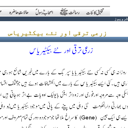
ٹرویوز
زرعی ترقی اور نئے بیکٹیریاس