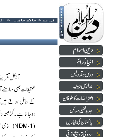
فہرست
->
حالاتِ حاضرہ
->
ان