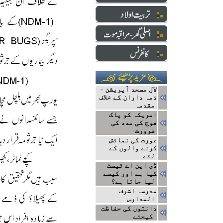
لال مسجد آپریشن -
ذمہ داران کے خلاف
مقدمہ
امریکہ کو پاک
فوج کی مدد کی
ضرورت
عورت کی نمائش
کرنے والوں کے
لئے
ڈی این اے ٹیسٹ
کیا ہے اور کیسے
لیا جاتا ہے؟
مدرسہ اشرف
المدارس
دانتوں کی حفاظت
کیجئے