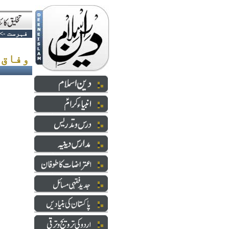
فہرست
->
وفاق المدارس کے چند اہم فیصلے