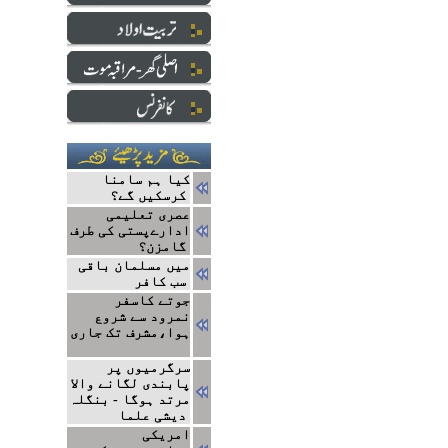
کیا ہم سامنا
کرسکیں گے؟
عصری تعلیمی
ادارےپستی کی طرف
گامزن؟
میں مسلمان باقی
سب کافر
جوتے کاسفر
نمرود سے شروع
ہوا،مشرف تک جاری
سرگرمیوں پر
پابندی لگانے والا
مرتد ہوگا - بنگلہ
دیشی علما
امریکی