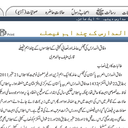
مدارس دینیہ
->
ایک جائزہ