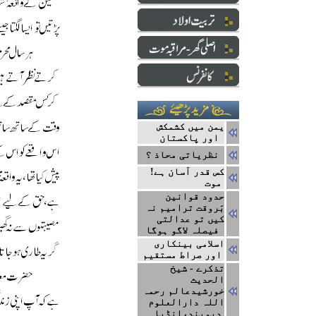
یمن میں کشمکش
اور پاکستان
نظریاتی محاذ ؟
!کس قدر آسان ہے
موت
حدود قوانین
بَروقت ترامیم نہ
کیں تو عدالتی
فیصلہ لاگو ہوگا
اسلامی بینکاری
اور صراط مستقیم
تذکرے - شیخ
الحدیث
خورشیدعالم رحمہ
اللہ دارالعلوم
دیوبند،انڈیا