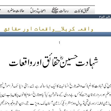
شی قوم
واقعہ کربلا__واقعات اور حقائق