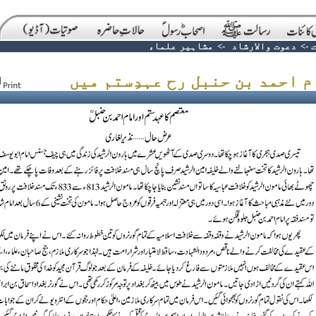
->
دعوت والارشاد
->
مشاہیر علماء