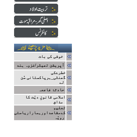
خوشی کی بات
آپریشن تھیٹر/غزوہ ہند
خطرےکی
گھنٹی_ہرپاکستانی سُن
لے
حادثۂ فاجعہ
اسلامی قانونِ دیّت کا
مذاق
تعلیم
کےمقاصداورہماراریاستی
رویّہ