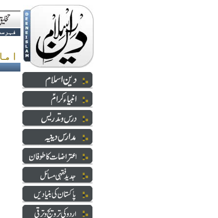
فہرست
امام احمد بن حنبل رح عہدِستم میں