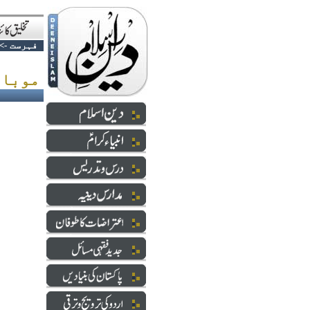
فہرست
->
موبائل کی کارستانیاں