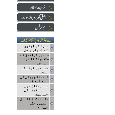
دنیا کی ابتری
کے اسباب و حل
سائبر کرائمز کے
خلاف جنگ کا نیا
مورچہ
غصہ دور کرنے کا
نسخہ
ڈائمنڈ جوبلی کی
آمد آمد ؟
ماہ رمضان میں
روزہ رکھنے کی
خصوصیت
عطر تصوّف؛ اکمال
الشیم، حصّہ
چہارم