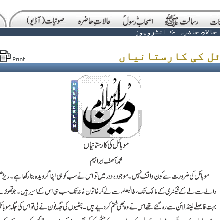
حالاتِ حاضرہ
->
انٹرویوز