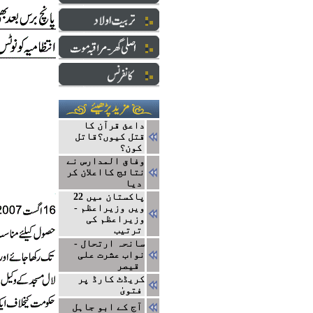
داعئ قرآن کا
قتل کیوں؟قاتل
کون؟
وفاق المدارس نے
نتائج کااعلان کر
دیا
پاکستان میں 22
ویں وزیراعظم -
وزیراعظم کی
ترتیب
سانحہ ارتحال -
نواب عشرت علی
قیصر
کریڈٹ کارڈ پر
فتویٰ
آج کے ابو جاہل