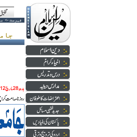
فہرست
->
مد
جامعہ حفصہ بمقابلہ انتظامیہ