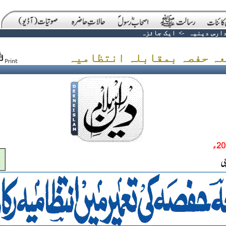
ارس دینیہ
->
ایک جائزہ