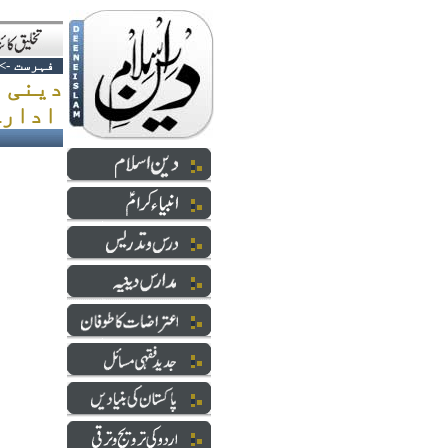
فہرست
->
دینی 
ادارے