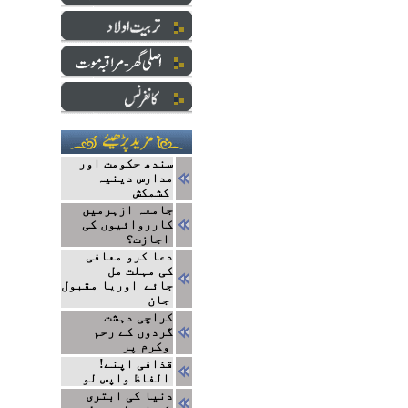
سندھ حکومت اور
مدارس دینیہ
کشمکش
جامعہ ازہرمیں
کارروائیوں کی
اجازت؟
دعا کرو معافی
کی مہلت مل
جائے_اوریا مقبول
جان
کراچی دہشت
گردوں کے رحم
وکرم پر
!قذافی اپنے
الفاظ واپس لو
دنیا کی ابتری