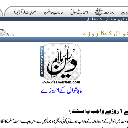
فقہی مسائل
->
فضائل