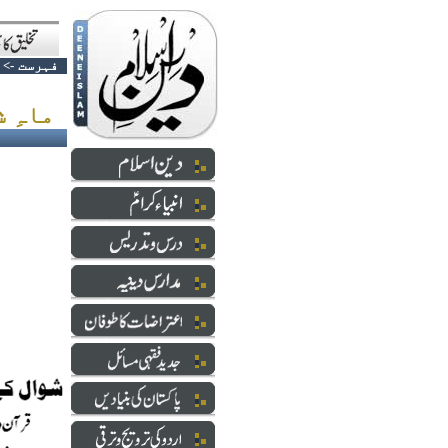
فہرست
->
ماہِ شوال کے6 روزے