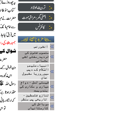
انشورنس
منسوب فتویٰ کی
تردید_مفتی تقی
عثمانی
انبیاءعلیھم
السّلام کے دیس
میں_وریا مقبول
جان
قیمتی لعل - دوامِ
عیاری و مکاری کی
بندوبست
تنازع فلسطین -
تاریخی پس منظر
موبائل کی
کارستانیاں