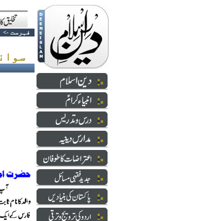
فہرست
->
سوانح - امام اعظم ابوحنیفہ رحمہ اللہ