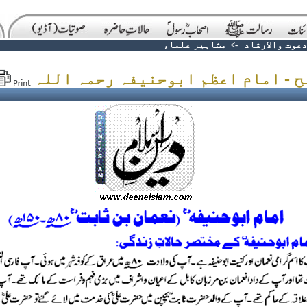
دعوت والارشاد
->
مشاہیر علماء