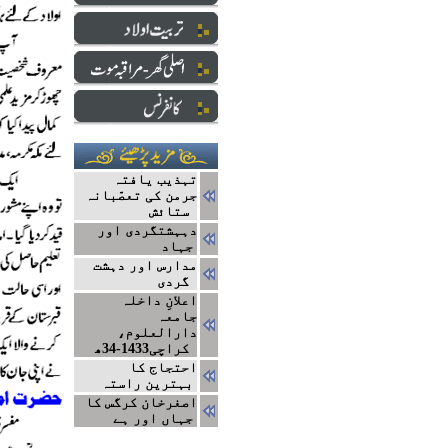
تہذیب یافتہ
جرمن کی تعصّبانہ
ستائش
دہہشتگردی اور
جہاد
مدارس اور دہشت
گردی
اعلانِ داخلہ
جامعہ
دارالعلوم،
کراچی1433-34ھ
احتجاج کا
بہترین راستہ
اصغرخان کرگس کا
جہاں اور ہے