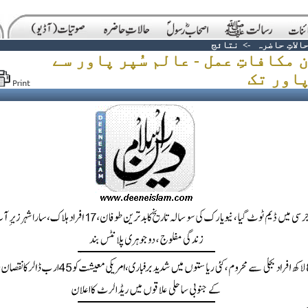
الاتِ حاضرہ
->
نتائج
 مکافاتِ عمل - عالم سُپر پاور سے