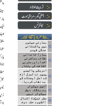
بھارتی جیلوں
میں پاکستانی
جنگی قیدی
ہمارا خاندانی
نظام،معاشرتی
اقداراورمغربی
ثقافت کی یلغار
امریکی پالیسی
پیپر نے لبرل ازم
کے اصل ایجنڈے کو
بے نقاب کردیا۔
آئین سیکولر
ہے،بنگلہ دیش
سیکولر نہیں
عطر تصوّف؛ اکمال
الشیم، حصّہ دوم