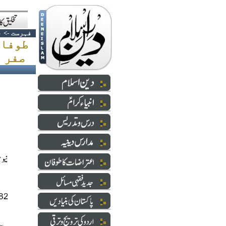
فہرست
->
ح
طوفان
صفر پاور تک