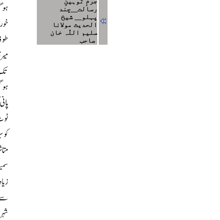
جرمِ توہینِ
رسالت__چند
پہلو__ شیخ
الحدیث مولانا
سلیم اللّہ خان
صاحب