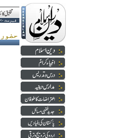
فہرست
->
حضور! مجرم تو آپ بھی ہیں