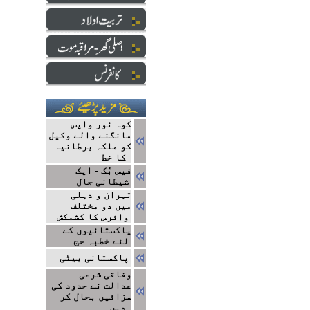
کوہ نور واپس
مانگنے والے وکیل
کو ملکہ برطانیہ
کا خط
فیس بُک - ایک
شیطانی جال
تہران و دہلی
میں دو مختلف
وائرس کا کشمکش
پاکستانیوں کے
لئے خطبہ حج
پاکستانی بیٹی
وفاقی شرعی
عدالت نے حدود کی
سزائیں بحال کر
دیں