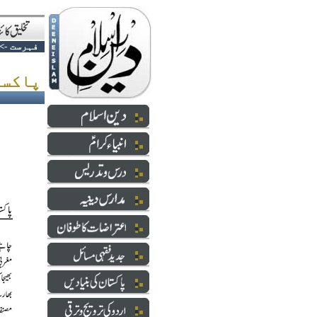
فہرست
->
پاکستان ٹوٹنے کی حقیقت