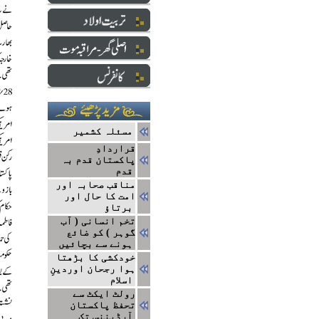
مسئلہ کشمیر
قراردادِ
پاکستان قدم بہ
قدم
مناقب صحابہ اور
امت کا حال اور
برتاؤ
تخم انسانی ( آب
گوہر ) کو ضائع
ہونے سے بچائیں
خودکشی کا بڑھتا
ہوا رجحان اوردینِ
اسلام
رولٹ ایکٹ سے
تحفظ پاکستان
آرڈیننس تک