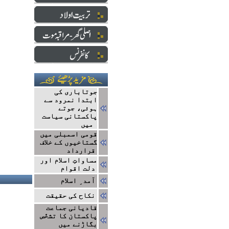
جوتاباری کی
ابتدا نمرود سے
ہوئی، جوتے
پاکستانی سیاست
میں
قومی اسمبلی میں
گستاخیوں کے خلاف
قرارداد
مساواتِ اسلام اور
دلت اقوام
آمد ِ اسلام
نکاح کی حقیقت
قادیانی جماعت
پاکستان کا تشخّص
بگاڑنے میں