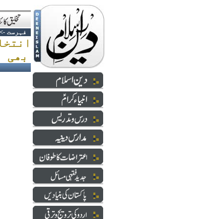
فہرست
->
انتخا
بھی