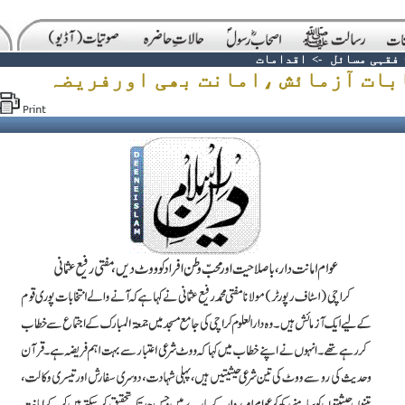
فقہی مسائل
->
اقدامات
بات آزمائش ،امانت بھی اورفریضہ