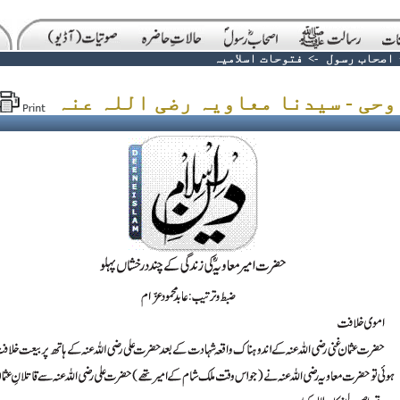
اصحاب رسول
->
فتوحات اسلامیہ