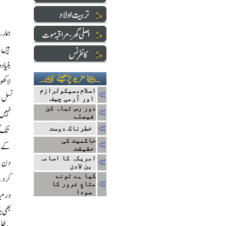
اسلام،سیکولرازم
اور آرمی چیف
دور رس تباہ کن
فیصلے
خطرناک دوست
حاکمیت کی
حقیقت
امریکہ کا اسامہ
بن لادن
کیا ہے تونے
متاعِ غرور کا
سودا