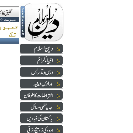
فہرست
->
جمہوری
تک