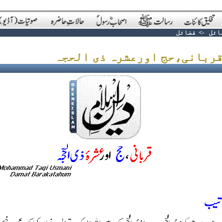
ائل
->
فضائل