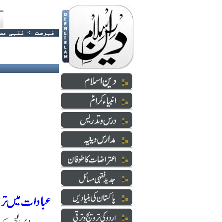
فہرست
->
فقہی مس
قربانی،حج اورعشرہ ذی الحجہ