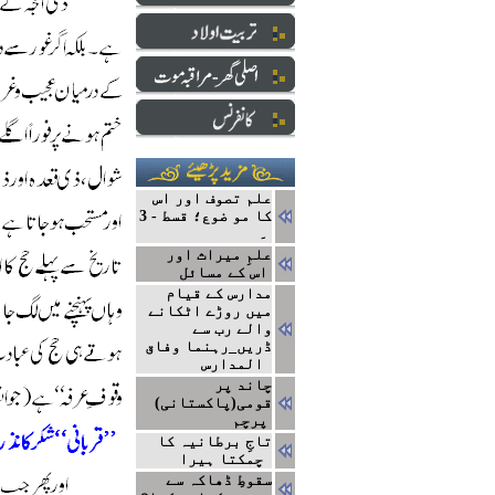
علم تصوف اور اس
کا مو ضوع؛ قسط - 3
۔
علمِ میراث اور
اس کے مسائل
مدارس کے قیام
میں روڑے اٹکانے
والے رب سے
ڈریں_رہنما وفاق
المدارس
چاند پر
قومی(پاکستانی)
پرچم
تاجِ برطانیہ کا
چمکتا ہیرا
سقوطِ ڈھاکہ سے