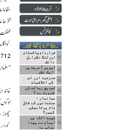
قراردادِپاکستان
اورتنگ نظراہلِ
دانش
ایوبی آمریت پر
ایک نظر
جدوجہد اور اس
کی اخلاقیات
تصدیقِ رسالت کی
ضرورت ہے ؟
میانمار -
مسلمانوں کے قتلِ
عام پرخاموشی
کیوں؟
غیرت اللہ پر
ایمان سے پیدا
ہوتی ہے