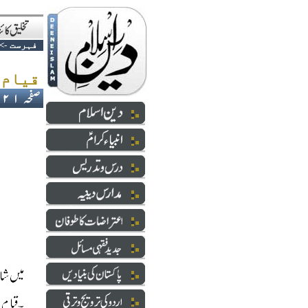
فہرست
->
قیام ِ پاکستان