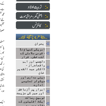
بحران
امریکی کمپاؤنڈ
- قومی سلامتی کے
لئے خطرہ قرار
دلچسپ اور اہم
واقعات_از -
ڈاکٹر عبد القدیر
خان
دینی مدارس اور
سیکولر تعلیمی
ادارے
ابرار پر آزمائش
اور صبر کی عزیمت
توہینِ رسالت
ایکٹ اقلیتوں کے
مفاد میں ہے_