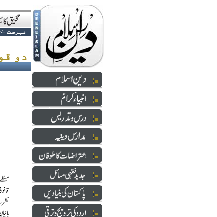
فہرست
->
دو قومی نظریہ اسلامی ہے ؟