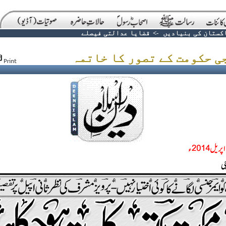
کستان کی بنیادیں
->
قضایا عدالتی فیصلے