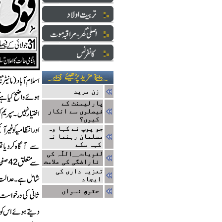
زن مرید
پارلیمنٹ کے
فیصلوں سے انکار
کیوں؟
جو پوپ نے کہا وہ
مسلمان رہنما نہ
کہہ سکے
لغویات__اللّہ کی
ناراضگی کی علامت
تعزیہ داری کی
ایجاد
حقوق نسواں