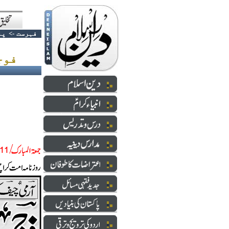
فہرست
->
پا
فوجی حکومت کے تصور کا خاتمہ