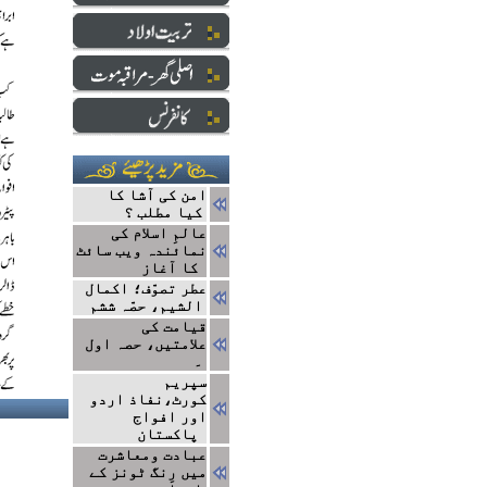
امن کی آشا کا
کیا مطلب ؟
عالمِ اسلام کی
نمائندہ ویب سائٹ
کا آغاز
عطر تصوّف؛ اکمال
الشیم، حصّہ ششم
قیامت کی
علامتیں، حصہ اول
۔
سپریم
کورٹ،نفاذ اردو
اور افواج
پاکستان
عبادت ومعاشرت
میں رِنگ ٹونز کے