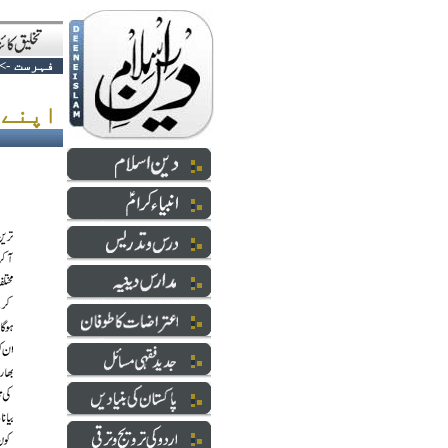
فہرست
->
اپنے آپ پر بھروسہ کریں