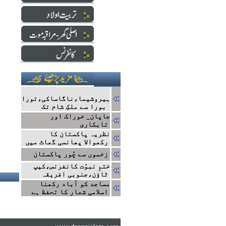
ہیروشیما،ناگاساکی،تورا
بورا سے ملکِ شام تک
جاپان_ خوراک اور
تابکاری
نظریہ پاکستان کا
رکھوالا پھانسی گھاٹ میں
زخموں سے چُور پاکستان
ختمِ نبوّت کانفرنس،کیپ
ٹاؤن،جنوبی افریقہ
مساجد کو آباد رکھنا
اسلامی شعار کا تحفظ ہے