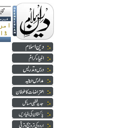
فہرس
ڈالے