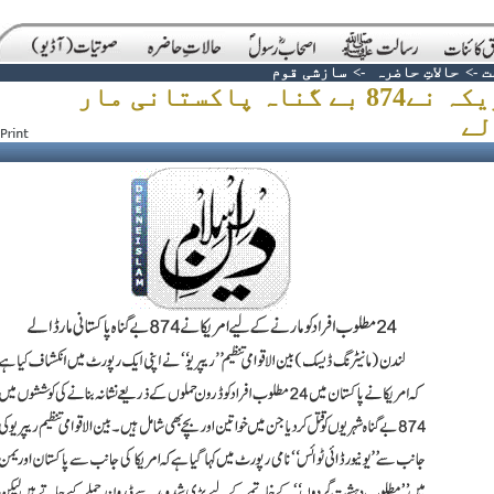
ت
->
حالاتِ حاضرہ
->
سازشی قوم
امریکہ نے874 بے گناہ پاکستانی مار