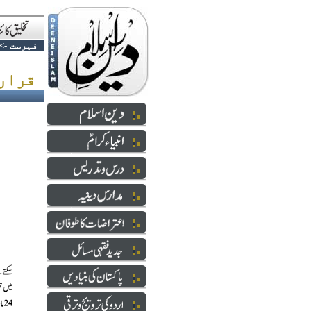
فہرست
->
قراردادِ پاکستان کی تیاری