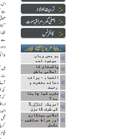
ہم بھی وہاں
موجود تھے
پاکستان کا
اسلامی باطن
التجاء - برائے
دعائے مغفرت و
رحمت
مغرب کیا چاہتا
ہے ؟
3_امریکہ تنزّل
کی طرف گامزن
اسلامی بینکاری
اور صراط مستقیم -
مکمل