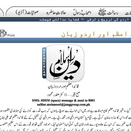
اردو کی ترویج و ترقی
->
قضایا عدالتی فیصلے