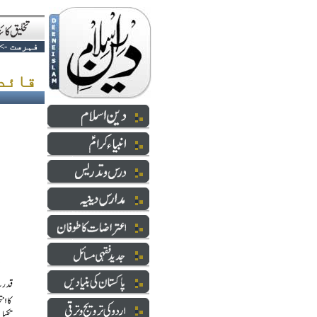
فہرست
->
قائد اعظم اور اردو زبان