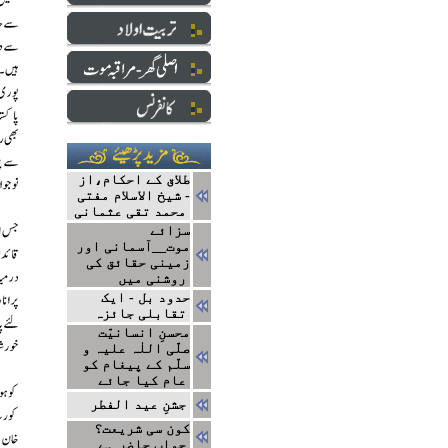
طلاق کے احکام،از
- شیخ الاسلام مفتی
محمد تقی عثمانی
سزائے
موت__آسمانی اور
زمینی حقائق کی
روشنی میں
حدود بل - ایک
تقابلی جائزہ
محسنِ انسانیّت
صلّی اللٰہ علیہ و
سلّم کے پیغام کو
عام کیا جائے
جشنِ عید الفطر
کون سی شریعت؟
جواب حاضر ہے