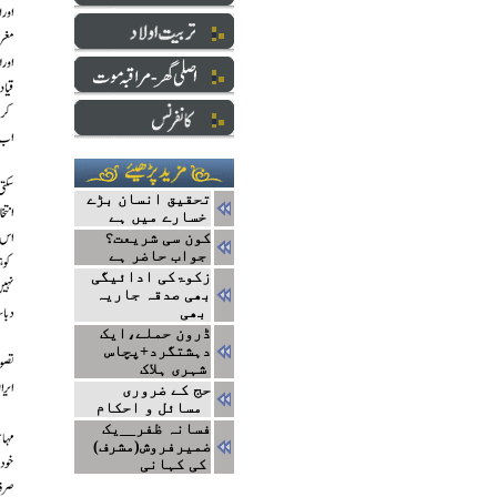
تحقیق انسان بڑے
خسارے میں ہے
کون سی شریعت؟
جواب حاضر ہے
زکوۃکی ادائیگی
بھی صدقہ جاریہ
بھی
ڈرون حملے،ایک
دہشتگرد+پچاس
شہری ہلاک
حج کے ضروری
مسائل و احکام
فسانہ ظفر__یک
ضمیرفروش(مشرف)
کی کہانی