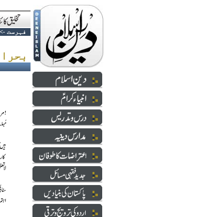
فہرست
->
بحران