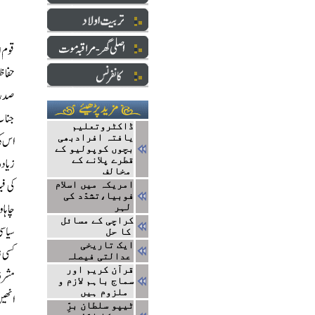
ڈاکٹروتعلیم
یافتہ افرادبھی
بچوں کوپولیو کے
قطرے پلانے کے
مخالف
امریکہ میں اسلام
فوبیا،تشدّد کی
لہر
کراچی کے مسائل
کا حل
ایک تاریخی
عدالتی فیصلہ
قرآن کریم اور
سماج باہم لازم و
ملزوم ہیں
ٹیپو سلطان برِّ