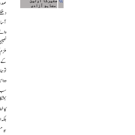
صغیرکا اوّلین
مجاہدِ آزادی