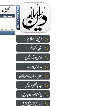
فہرست
->
پرویز مشرف اور نسواں بل