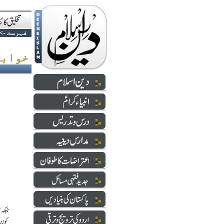
فہرست
->
خوابوں کے جزیرے میں