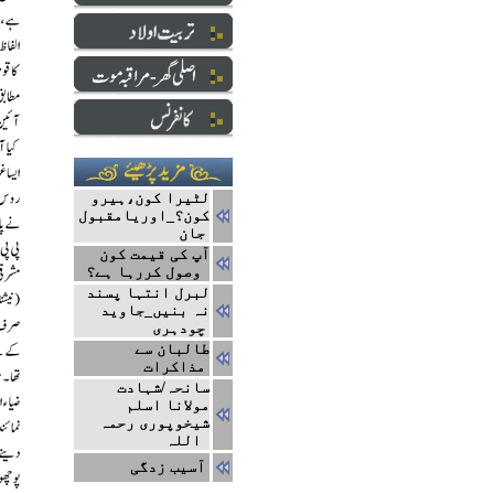
لٹیرا کون،ہیرو
کون؟_اوریامقبول
جان
آپ کی قیمت کون
وصول کررہا ہے؟
لبرل انتہا پسند
نہ بنیں_جاوید
چودہری
طالبان سے
مذاکرات
سانحہ/شہادت
مولانا اسلم
شیخوپوری رحمہ
اللہ
آسیب زدگی