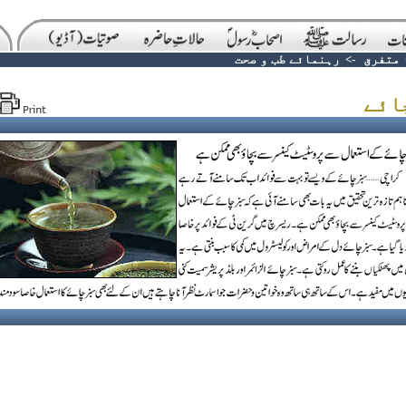
متفرق
->
رہنمائے طب و صحت