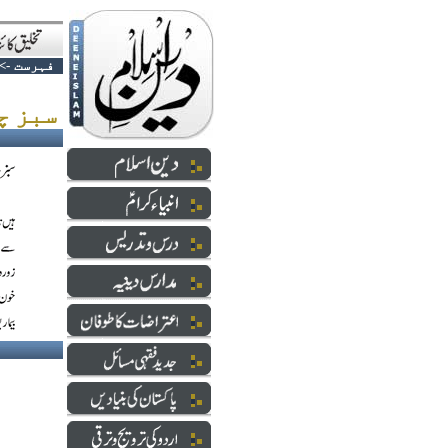
فہرست
->
سبز چائے