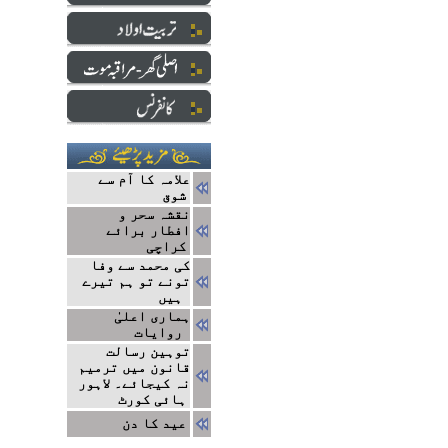
علامہ کا آم سے
شوق
نقشہ سحر و
افطار برائے
کراچی
کی محمد سے وفا
تونے تو ہم تیرے
ہیں
ہماری اعلیٰ
روایات
توہین رسالت
قانون میں ترمیم
نہ کیجائے۔ لاہور
ہائی کورٹ
عید کا دن