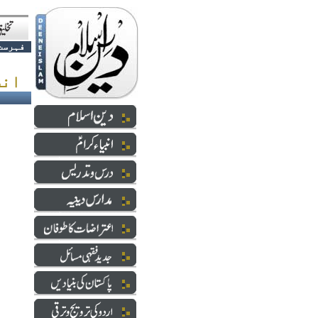
فہرست
انسانیت کا عظیم ترین واقعہ