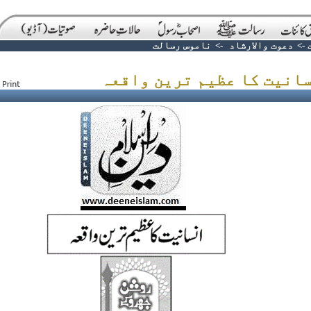
->
دعوت والارشاد
->
ناموس رسالت