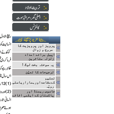
پرویز اور پرویزیت کا
عروج و زوال
اپیل برائے امداد
زلزلہ متاثرین
! یہ سوختہ بخت لوگ
ترجیحات کا تعیّن
تعلیم
کےمقاصداورہماراریاستی
رویّہ
جاسوس ریمنڈ اور
پاکستان کے ایٹمی اثاثے