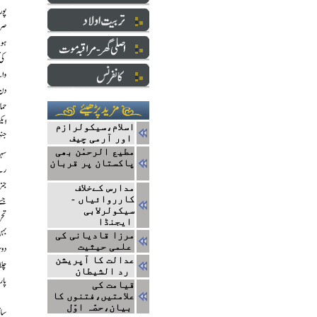
اسلام،سیکولرازم
اور آرمی چیف
مطیع الرحمٰن بھی
پاکستان پر قربان
مدارس کےخلاف
کارروائیاں -
سیکولرلابی
ایجنڈا
مرزا قادیانی کی
علمی حیثیت
عدالت کا آپریشن
رد الشیطان
قیامت کی
علامتیں،فتنوں کا
بیان،حصّہ اوّل