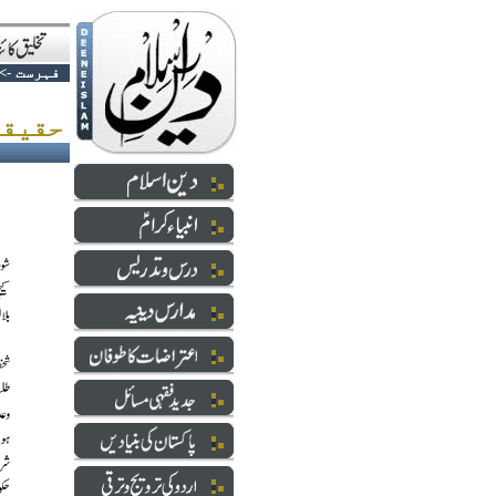
فہرست
->
حقیقی آزادی کی منزل