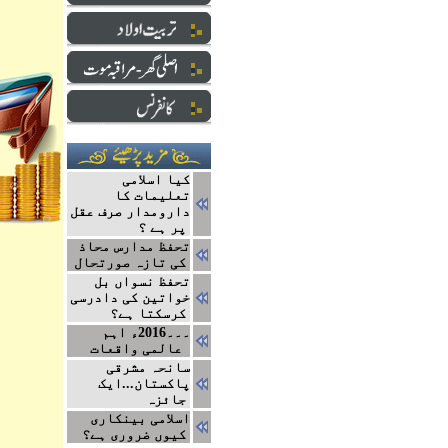
کیا اسلامی
تعلیمات کا
دارومدار صرف عقل
پر ہے ؟
تحفظ مدارس محاذ
کی تازہ صورتحال
تحفظ نسواں بل
خواتین کی دادرسی
کرسکتا ہے؟
۔۔۔2016ء اہم
عالمی واقعات
سانحہ مشرقی
پاکستان...ایک
جائزہ
اسلامی بینکاری
کیوں ضروری ہے؟