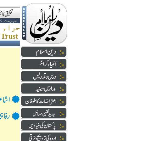
فہرست
->
حراء 
 Trust