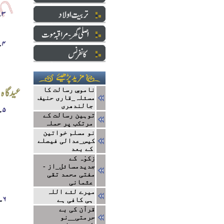
ناموسِ رسالت کا
مسئلہ_قاری حنیف
جالندھری
توہین رسالت کے
مرتکب پر حملہ
نو مسلم خواتین
کیس_عدالی فیصلے
کے بعد
زکوٰہ کے
جدیدمسائل_از -
مفتی محمد تقی
عثمانی
میرے لئے اللہ
ہی کافی ہے
قرآن کی بے
حرمتی__نو