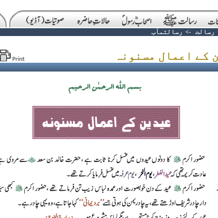
رسالت
->
رسالتمآب