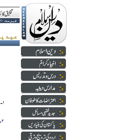
فہرست
->
عیدین کے اعمال مسنونہ