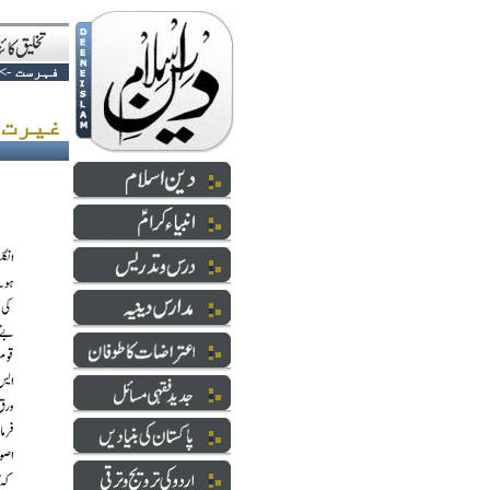
فہرست
->
غیرت - کہاں ہے تو ؟