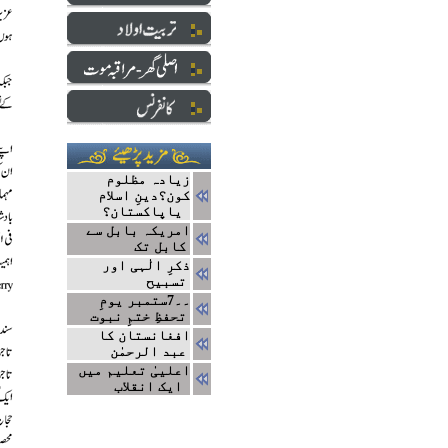
زیادہ مظلوم
کون؟دینِ اسلام
یاپاکستان؟
امریکہ بابل سے
کابل تک
ذکرِ الٰہی اور
تسبیح
۔۔7ستمبر یومِ
تحفظِ ختمِ نبوت
افغانستان کا
عبد الرحمٰن
اعلییٰ تعلیم میں
ایک انقلاب