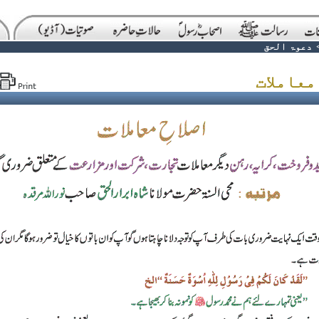
-
دعوۃ الحق