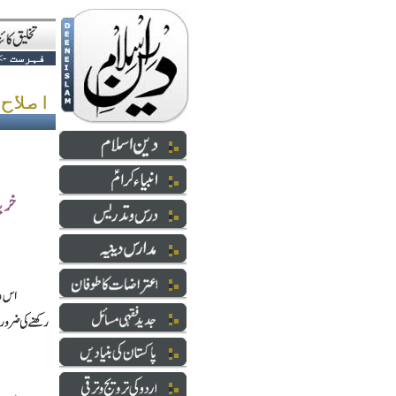
فہرست
>
اصلاح معاملات