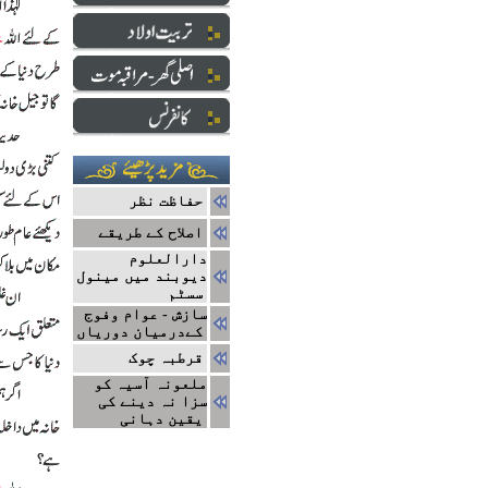
حفاظت نظر
اصلاح کے طریقے
دارالعلوم
دیوبند میں مینول
سسٹم
سازش - عوام وفوج
کےدرمیان دوریاں
قرطبہ چوک
ملعونہ آسیہ کو
سزا نہ دینے کی
یقین دہانی