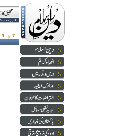
فہرست
->
تم قتل کرو الخ مولانا زاھد الراشدی