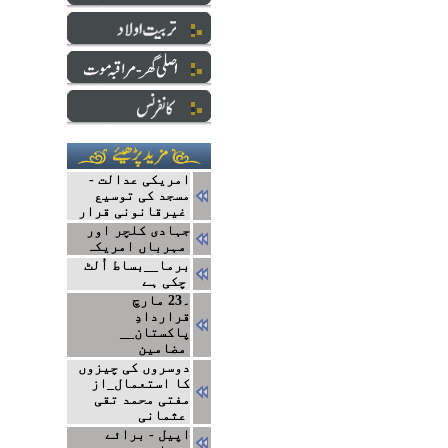
امریکی عدالت -
مسجد کی توسیع
غیرقانونی قرار
جہادی کلچر اور
مہرباں امریکہ
برما__بساط اُلٹ
چکی ہے
۔23 مارچ
قراردادِ
پاکستان__
مضامین
دوسروں کی چیزوں
کا استعمال_از
مفتی محمد تقی
عثمانی
اپیل - برائے