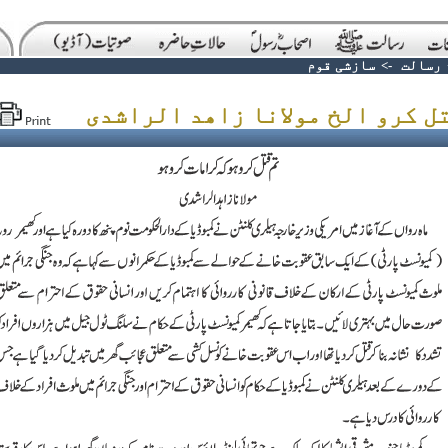
رسالت
->
سازشی قوم