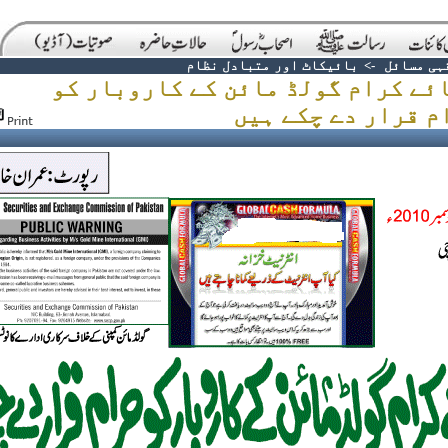
ہی مسائل
->
بائیکاٹ اور متبادل نظام
ئے کرام گولڈ مائن کے کاروبار کو