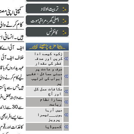
زکوۃ کیسے ادا
کریں اور صدقہ
فطر کی مقدار
عرف و عادت پر
مبنی مسائل - فقہی
ابواب کی ترتیب
پر
مکافات عمل کل
اور آج
ہمارا نظام
ریاست
میں آرہا
ہوں___تیسرا
پرویز
کمبوڈیا