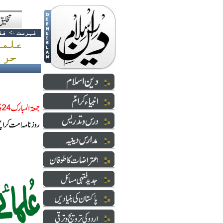
فہرست
->
فق
علما
حرام قرار دے چکے ہیں