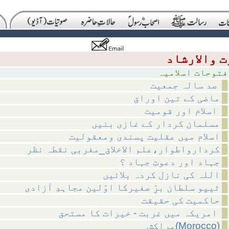
اسلامیہ
صد سالہ جمعیت
ماضی کے تین اوراق
اسلام اور قومیت
مسلمان کردار کے غازی بنیں
اسلام میں عقلیت پسندی ومعقولیت
کردارواطوار،علم الاخلاق_مغربی نقطہ نظر
جہاد اور دعوتِ جہاد ؟
اللہ کی نازل کردہ بلائیں
ٹیپو سلطان برِّ صغیرکا اوّلین مجاہدِ آزادی
حاکمیت کی حقیقت
امریکہ میں غربت - خیرات کا مستحق
مراکش(Morocco)