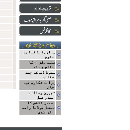
پراویڈنٹ فنڈ پر
فتویٰ
علماءکرام کا
مقام و منصب
سقوطِ ڈھاکہ چند
حقائق
پرانے شکاری نیا
جال
توہین رسالت،
ہندو قتل
اسلامی تشخص کا
تحفظ_مولانا زاھد
الراشدی