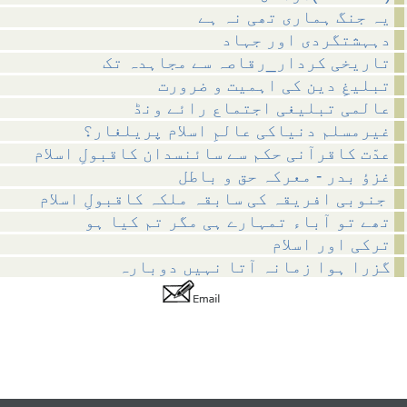
یہ جنگ ہماری تھی نہ ہے
دہہشتگردی اور جہاد
تاریخی کردار_رقاصہ سے مجاہدہ تک
تبلیغِ دین کی اہمیت و ضرورت
عالمی تبلیغی اجتماع رائے ونڈ
غیرمسلم دنیاکی عالمِ اسلام پریلغار؟
عدّت کاقرآنی حکم سے سائنسدان کاقبولِ اسلام
غزؤ بدر - معرکہ حق و باطل
جنوبی افریقہ کی سابقہ ملکہ کاقبولِ اسلام
تھے تو آباء تمہارے ہی مگر تم کیا ہو
ترکی اور اسلام
گزرا ہوا زمانہ آتا نہیں دوبارہ