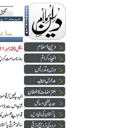
فہرست
->
پا
سانحہ مشرقی پاکستان...ایک جائزہ