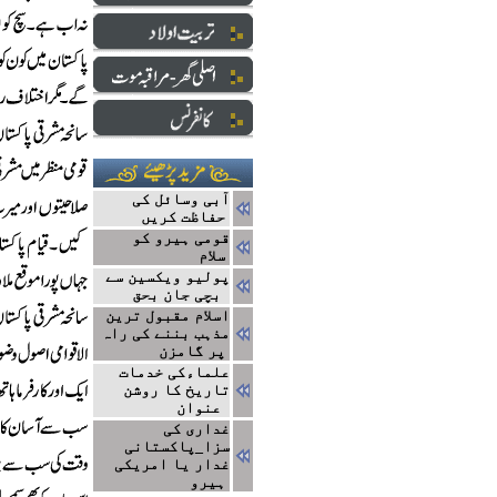
آبی وسائل کی
حفاظت کریں
قومی ہیرو کو
سلام
پولیو ویکسین سے
بچی جان بحق
اسلام مقبول ترین
مذہب بننے کی راہ
پر گامزن
علماءکی خدمات
تاریخ کا روشن
عنوان
غداری کی
سزا_پاکستانی
غدار یا امریکی
ہیرو