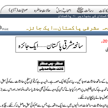
کستان کی بنیادیں
->
پاکستان