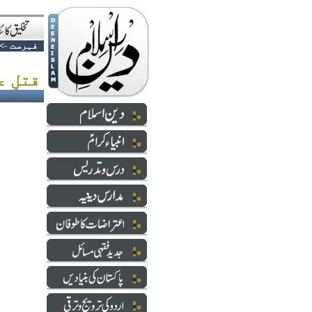
فہرست
->
قتلِ عام اور کب تک ؟