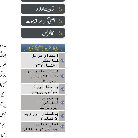
اقتدار تو مل
گیالیکن
اختیار؟؟؟
گورنر سندھ_ دور
عشرت ختم،دور
سعید شروع
! یہ ملّا اور
مولوی بیچارہ
پانچویں
کیٹیگری -
پرویزیت
پاکستان اور روس
لا تعلق ؟
نصابِ تعلیم
صوبوں کو منتقلی