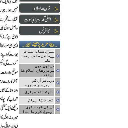
منزل شناس مسافر
__حاجی صاحب رحمہ
اللہ
سیاچن میں
سرفروشانِ اسلام کا
واقعہ
درسِ قرآن کی
اہمیت و ضرورت
نیک نام جرنیل
مَحرم کا بیان
آپ کی قیمت کون
وصول کررہا ہے؟