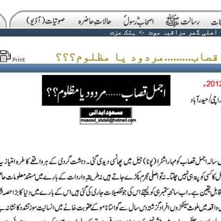
اصلی گھر مراقبہ موت
->
ہتک عزت