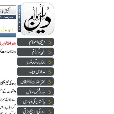
فہرست
->
اجمل قصاب.........مردود یا مظلوم؟؟؟