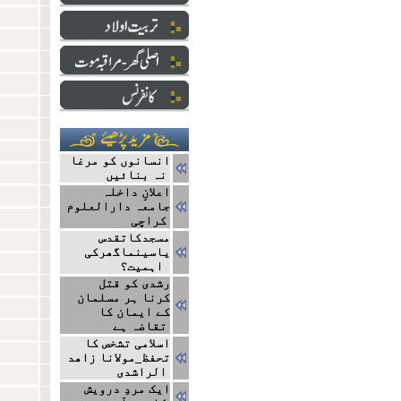
انسانوں کو مرغا
نہ بنائیں
اعلانِ داخلہ
جامعہ دارالعلوم
کراچی
مسجدکاتقدس
یاسینماگھرکی
اہمیت؟
رشدی کو قتل
کرنا ہر مسلمان
کے ایمان کا
تقاضہ ہے
اسلامی تشخص کا
تحفظ_مولانا زاھد
الراشدی
ایک مردِ درویش