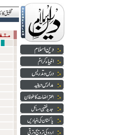
متفرق
رہنمائے 