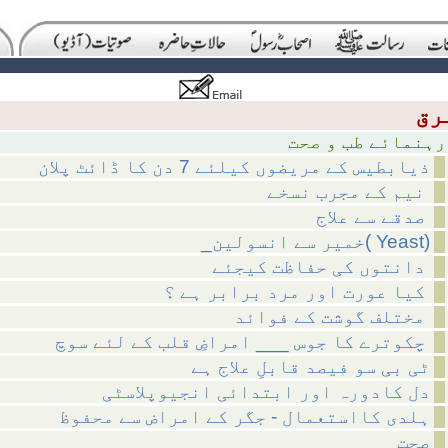
طب و صحت
ذیابطیس کے مریضوں کیلئے 7 دن کا ڈائٹ پلان
نیم کے مجرب نسخے
صدقے سے علاج
_خمیر سے انسولین( Yeast)
دانتوں کی حفاظت کیجئے
کیا عورت اور مرد برابر ہے ؟
مختلف گوشت کے فوائد
چکوترے کا جوس ___ امراضِ قلب کے لئے سوچ
ٹی بی سو فیصد قابلِ علاج ہے
دل کادورہ اور ابتدائی انجیوپلاسٹی
ہلدی کااستعمال - جگر کے امراض سے محفوظ
صحت