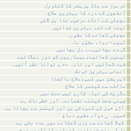
تربوز سے بلڈ پریشر کا کنٹرول
آنکھوں کے درد کا بہترین علاج
مچھلی کے انڈے مرغوب غذا بن گئی
نیند کے لئے بہترین غذائیں
مچھلی کھانے کا مشورہ
لبوب - دواء مقوّی باہ
گردے بچائیں..... دل بچائیں
لیموں کھائیے،بیماریوں کو دور بھگائیے
شہد کھائیں اور تازہ دم و توانا نظر آئیں۔
انناس بہترین ٹونک
ڈپریشن میں کمی،علاج بالغذا
مالٹے سے کینسر کا علاج
سگریٹ کی تباہ کاری تیس منٹ میں
چینی صحت کیلئے نقصاندہ اور خطرناک ہے
آڑو خون کی کمی،ٹی بی اور کینسر سے بچاتا ہے
خمیرہ _ دواء مقوی دماغ
کیلا کھانے سے وزن گھٹانے میں مدد ملی ہے
دل کی بند شریانیں کھولنے کا اکسیر نسخہ