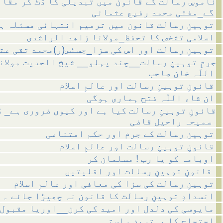
ناموسِ رسالت کے قانون میں تبدیلی کا ڈٹ کر مقا
گے_مفتی محمد رفیع عثمانی
توہینِ رسالت قانون میں ترمیم انتہائی مسئلہ ہ
اسلامی تشخص کا تحفظ_مولانا زاھد الراشدی
توہینِ رسالت اور اس کی سزا_جسٹس(ر)محمد تقی عث
جرمِ توہینِ رسالت__چند پہلو__ شیخ الحدیث مولان
اللّہ خان صاحب
قانونِ توہینِ رسالت اور عالمِ اسلام
ان شاء اللّہ فتح ہماری ہوگی
قانونِ توہینِ رسالت کیا ہے اور کیوں ضروری ہے_ 
سمیحہ راحیل قاضی
توہین رسالت کے جرم اور حکم امتناعی
قانونِ توہینِ رسالت اور عالمِ اسلام
اوبامہ کو یا رب ! مسلمان کر
قانونِ توہینِ رسالت اور اقلیتیں
توہینِ رسالت کی سزا کی معافی اور عالمِ اسلام
انسدادِ توہینِ رسالت کا قانون نہ چھیڑا جائے ۔
مایوسی کی دلدل اور امید کی کرن__اوریا مقبول 
احتجاج کا بہترین راستہ