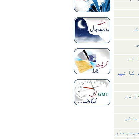
کہ
ی
ائے
 کا غیر
ن پر
ہائی
سیمینار