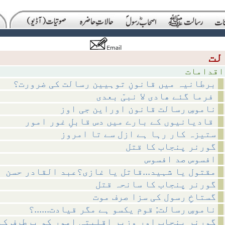
مات
برطانیہ میں قانونِ توہیین رسالت کی ضرورت؟
فرما گئے ھادی لا نبیّ بعدی
ناموسِ رسالت قانون اوراین جی اوز
قادیانیوں کے بارے میں دس قابلِ غور امور
ستیزہ کار رہا ہے ازل سے تا امروز
گورنر پنجاب کا قتل
افسوس صد افسوس
مقتول یا شہید...قاتل یا غازی؟عبد القادر حسن
گورنر پنجاب کا سانحہ قتل
گستاخِ رسول کی سزا صرف موت
ناموسِ رسالت; قوم یکسو ہے مگر قیادت......؟
گورنر پنجاب اور وزیرِ اقلیتی امور کو برطرف کی