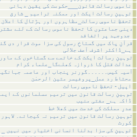
ناموسِ رسالت قانون___حکومت کی یقین دہانی
توہینِ رسالت ایکٹ اور ممکنہ ترامیم _ شارق
تحفظِ ناموسِ رسالت_مظاہروں اور ہڑتال کا اعلان
دینی جماعتوں کا تحفظ ناموس رسالت کے لئے مشتر
جدوجہد پر اتفاقد
قرآنِ پاک میں گستاخِ رسول کی سزا موت قرار دی گئ
ہے_ڈاکٹر اشرف آصف جلالی
توہینِ رسالت ایکٹ کے خاتمے سے گستاخوں کے ماور
عدالت قتل کا ذروازہ کھلےگا_علماء کرام
آسیہ کیس۔۔۔۔۔۔گورنر پنجاب اور عاصمہ جہانگیر
محتاط رد عمل_پروفیسر متین الرحمٰن
اپیل - تحفظِ ناموسِ رسالت
توہینِ رسالت قانون میں ترمیم مسلمانوں کے ایما
ڈاکہ ہے_ مفتی منیب
صدرِ مملکت کی خدمت میں کھلا خط
توہین رسالت قانون میں ترمیم نہ کیجائے۔ لاہور 
کورٹ
توہینِ کی سزا بدلنا انسانی اختیار میں نہیں _ 