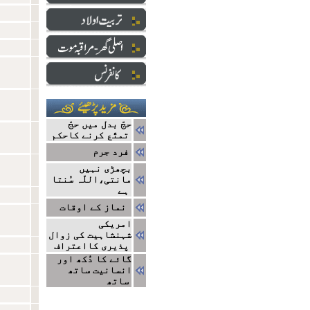
حجّ بدل میں حجّ
تمتّع کرنے کاحکم
فرد جرم
بچھڑی نہیں
مانتی،اللّہ سُنتا
ہے
نماز کے اوقات
امریکی
شہنشاہیت کی زوال
پذیری کااعتراف
گائے کا دُکھ اور
انسانیت ساتھ
ساتھ