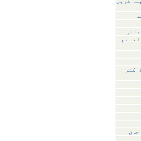
بلہ کریں
ے
مانی
ا سلیم
ڈاکٹر
جان