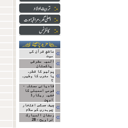
عاشقِ قرآن کی
موت
المیہ مشرقی
پاکستان
پولیو کا قطرہ
یا مغرب کا وطیرہ
؟
قادیانی مسئلہ -
قومی اسمبلی کا
خفیہ ریکارڈ
اوپِن
چیف جسٹس افتخار
چوہدری کو سلام
رمضان المبارک
تراویح - 28