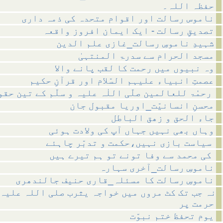
حفظہ اللہ۔
ناموس رسالت اور اقوام متحدہ کی ذمہ داری
تصدیقِ رسالت - ایک ایمان افروز واقعہ
شہیدِ ناموسِ رسالت_غازی علم الدین
مسجد الحرام سے سدرۃ المنتہیٰ
وہ نبیوں میں رحمت کا لقب پانے والا
عصمتِ انبیاء علیہم السّلام اور قرآنِ حکیم
رحمٰٰۃ للعالمین صلّی اللٰہ علیہ و سلّم کے تین حقوق
محسنِ انسانیّت_اوریا مقبول جان
جاء الحق و زھق الباطل
وہاں بھی نہیں جہاں آپ کی ولادت ہوئی
سیاست بازی نہیں،حکمت و تدبّر چاہئے
کی محمد سے وفا تونے تو ہم تیرے ہیں
ناموسِ رسالت_آخری سہارہ
ناموسِ رسالت کا مسئلہ_قاری حنیف جالندھری
نہ جب تک کٹ مروں میں خواجہ یثرب صلی اللہ علیہ
حرمت پر
یوم تحفظ ختم نبوّت