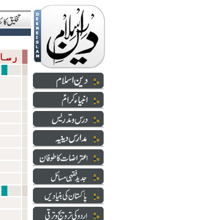
رسالت
شعائر 
ناموس 