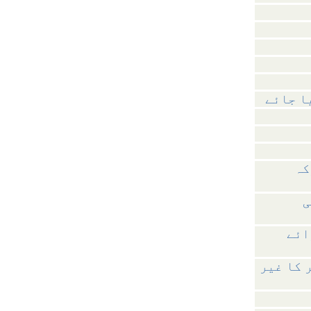
ا جائے
کہ
ی
ائے
 کا غیر