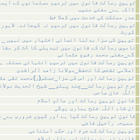
توہینِ رسالت قانون میں ترمیم مسلمانوں کے ایما
ڈاکہ ہے_ مفتی منیب
صدرِ مملکت کی خدمت میں کھلا خط
توہین رسالت قانون میں ترمیم نہ کیجائے۔ لاہور 
کورٹ
توہینِ کی سزا بدلنا انسانی اختیار میں نہیں _ 
ناموسِ رسالت کے قانون میں تبدیلی کا ڈٹ کر مقا
گے_مفتی محمد رفیع عثمانی
توہینِ رسالت قانون میں ترمیم انتہائی مسئلہ ہ
اسلامی تشخص کا تحفظ_مولانا زاھد الراشدی
توہینِ رسالت اور اس کی سزا_جسٹس(ر)محمد تقی عث
جرمِ توہینِ رسالت__چند پہلو__ شیخ الحدیث مولان
اللّہ خان صاحب
قانونِ توہینِ رسالت اور عالمِ اسلام
ان شاء اللّہ فتح ہماری ہوگی
قانونِ توہینِ رسالت کیا ہے اور کیوں ضروری ہے_ 
سمیحہ راحیل قاضی
توہین رسالت کے جرم اور حکم امتناعی
قانونِ توہینِ رسالت اور عالمِ اسلام