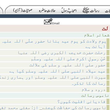
اسلام
یوم ولادت کو یوم عید بنانا حضور صلّی اللہ علیہ 
اہانت ہے
رحلت حضرت خدیجۃ الکبری رضی اللہ عنہا
حُبِّ رسولِ اکرم صلی اللہ علیہ وسلّم
حضور صلی اللہ علیہ و سلم کی علالت
عید میلاد النبی صلی اللہ علیہ وسلم کیا ہے
سیرت النبی صلی اللہ علیہ وسلم اور ہماری زندگ
رسالت کا تذکرہ
درود و سلام
رسالت
قادیانی اقلیت کیوں؟
ناموسِ رسالت کی حفاظت کیجئے_ از: مفتی محمد تق