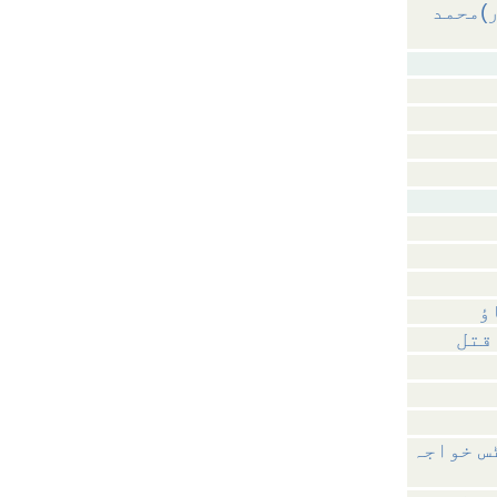
ر)محمد
ٹس خواجہ