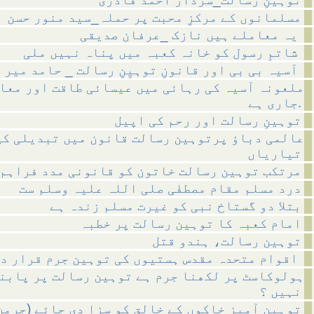
مسلمانوں کے مرکزِ محبت پر حملہ_سید منور حسن
یہ معاملے ہیں نازک _عرفان صدیقی
شاتمِ رسول کو خانہ کعبہ میں پناہ نہیں ملی
آسیہ بی بی اور قانونِ توہیِنِ رسالت _ حامد میر
ملعونہ آسیہ کی رہائی میں عیسائی طاقت اور معا
جاری ہے.
توہینِ رسالت اور رحم کی اپیل
عالمی دباؤ پرتوہین رسالت قانون میں تبدیلی کی
تیاریاں
مرتکب توہین رسالت خاتون کو قانونی مدد فراہم 
درد مسلم مقام مصطفٰی صلی اللہ علیہ وسلم ست
بتلا دو گستاخ نبی کو غیرت مسلم زندہ ہے
امام کعبہ کا توہین رسالت پر خطبہ
توہین رسالت، ہندو قتل
اقوام متحدہ مقدس ہستیوں کی توہین جرم قرار دے
ہولوکاسٹ پر لکھنا جرم ہے توہین رسالت پر پابن
نہیں ؟
(توہین آمیز خاکوں کے خالق کو سزا دی جائے (جرمن