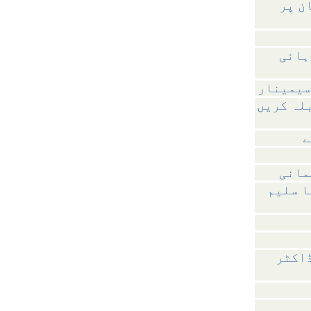
ن پر
ہائی
سیمینار
بلہ کریں
ے
مانی
ا سلیم
ڈاکٹر