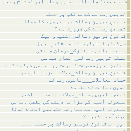
شان مصطفیٰ صلی اللہ علیہ وسلم اور گستاخ رسول 
توہین رسالت کے مرتکب پر حملہ
قانونِ توہینِ رسالت میں ترمیم کا مطالبہ
تصدیقِ رسالت کی ضرورت ہے ؟
قانونِ توہینِ رسالت_اشتیاق بیگ
سیکولر انتہاپسند اور شاتمِ رسول
یہ معاملے ہیں نازک_عرفان صدیقی
مسلہ توہینِ رسالت_انصار عباسی
اہانتِ رسول.....بخت کم بخت ہوتے بھی دیکھے گئے
قانونِ توہینِ رسالت_مولانا عزیز الرحمٰن
حساس معاملات___ناموسِ رسالت
توینِ رسالت کے مقاصد
تحفظِ ناموسِ رسالت_مولانا زاھد الراشدی
ملعونہ آسیہ کو سزا نہ دینے کی یقین دہانی
ملعونہ آسیہ سے معاونت حکومتی اتحاد ٹوٹا
صرف آسیہ کیوں ؟
....... اور اب قانونِ توہینِ رسالت پر حملہ
توہینِ رسالت_سردار احمد قادری