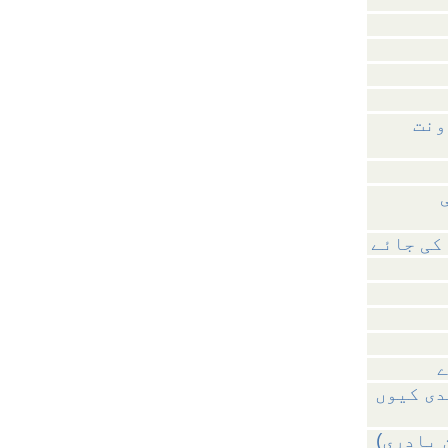
ونت
کی جائے
دی کیوں
 پادری