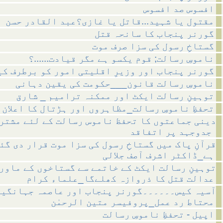
افسوس صد افسوس
مقتول یا شہید...قاتل یا غازی؟عبد القادر حسن
گورنر پنجاب کا سانحہ قتل
گستاخِ رسول کی سزا صرف موت
ناموسِ رسالت; قوم یکسو ہے مگر قیادت......؟
گورنر پنجاب اور وزیرِ اقلیتی امور کو برطرف کی
ناموسِ رسالت قانون___حکومت کی یقین دہانی
توہینِ رسالت ایکٹ اور ممکنہ ترامیم _ شارق
تحفظِ ناموسِ رسالت_مظاہروں اور ہڑتال کا اعلان
دینی جماعتوں کا تحفظ ناموس رسالت کے لئے مشتر
جدوجہد پر اتفاقد
قرآنِ پاک میں گستاخِ رسول کی سزا موت قرار دی گئ
ہے_ڈاکٹر اشرف آصف جلالی
توہینِ رسالت ایکٹ کے خاتمے سے گستاخوں کے ماور
عدالت قتل کا ذروازہ کھلےگا_علماء کرام
آسیہ کیس۔۔۔۔۔۔گورنر پنجاب اور عاصمہ جہانگیر
محتاط رد عمل_پروفیسر متین الرحمٰن
اپیل - تحفظِ ناموسِ رسالت