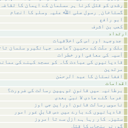
رشدی کو قتل کرنا ہر مسلمان کے ایمان کا تقاضہ 
گستاخان ِ رسول صلی اﷲ علیہ وسلم کا انجام
ابو رافع
کعب بن اشرف
داد
جدوجہد اور اس کی اخلاقیات
ملک و ملّت کے محبین ؟عاصمہ جہانگیرو سلمان تاث
آسیہ کی معافی اور خطرات
قادیانیوں کی عبادت گاہ کو مسجد کہنے کی ممانع
مرتدین
افغانستان کا عبد الرحمٰن
مات
برطانیہ میں قانونِ توہیین رسالت کی ضرورت؟
فرما گئے ھادی لا نبیّ بعدی
ناموسِ رسالت قانون اوراین جی اوز
قادیانیوں کے بارے میں دس قابلِ غور امور
ستیزہ کار رہا ہے ازل سے تا امروز
گورنر پنجاب کا قتل