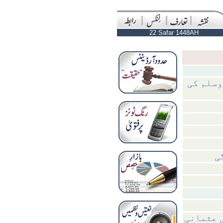
22 Safar 1448AH
وسلم کی
ی
ی عثمانی