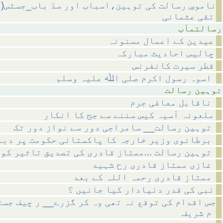
ناموسِ رسالت کی توہین،اسباب اور سدّ باب_جسٹس(
تقی عثمانی
تمآب
عیدین کے اعمال مسنونہ
چالیس احادیث مبارکہ
قطر سیرت کانفرنس
اسوہ رسول اکرم صلی اﷲ علیہ وسلم
رسالت
ناقابل معافی جرم
ملعونہ آسیہ کیس سننے سے جج کا انکار
توہین رسالت__ سامراجی دور سے نواز دور تک
برطانوی وزیر خارجہ کا پاکستانی حکومت پر دباؤ
توہین رسالت ...ممتاز قادری کی تصدیق تاثیر کو قتل
غازی ممتاز قادری رح شہید
ممتاز قادری رحمہ اللہ کے بعد
نبی کی قدر دنیادار کیا جانیں ؟
جس اقدام کی توقع نہ تھی وہ کر گزرے__ ر چیف جس
م شریف