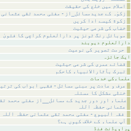
اسلام میں خلع کی حقیقت
زکوٰہ کے جدیدمسائل_از - مفتی محمد تقی عثمانی
زکوة کیسے ادا کریں
خضاب کی شرعی حیثیت
موبائل رنگ ٹونز پر دارالعلوم کراچی کا فتویٰ
م دیوبند
حرمت تصویر کی نوعیت
ائزہ
قضائے عمری کی شرعی حیثیت
تبرک بآثارالانبیاء کاحکم
 خدمات
عرف و عادت پر مبنی مسائل - فقہی ابواب کی ترتی
خنثٰی مشکل کا مسئلہ
علماء اور دور جدید کے مسائل__از مفتی محمد تق
عثمانی حفظہ اللہ
فقہ البیوع - مفتی محمد تقی عثمانی حفظہ اللہ
آپ علماء کے خلاف کیوں ہے؟
نٹ فنڈ