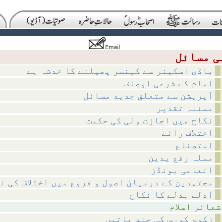
باڈی اسکینر سے کینسر پھیلنے کا خدشہ ہے
امام کے شرعی اوصاف
آپریشن سے متعلق جدید مسائل
مسئلہ تقدیر
نکاح میں اجازت ولی کی حکمت
اختلاف رائے
استصناع
مسلہ رفع یدین
انعامی بونڈز
مجتہدین کے درمیان اصول و فروع میں اختلاف کی ن
ادلے بدلے کا نکاح
اسلام
زکوۃ کورس کی چند باتیں