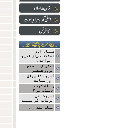
علماء اور
اختلافات_از ندیم
الواجدی
اعتراض ۔ اسلام
بزورِ شمشیر
آمریت کا وبال
اور سیاست
یہ آگ کیسے
ٹھنڈی ہو ؟
امریکہ کی
بربادی کی تمہید
مسلم بیداری