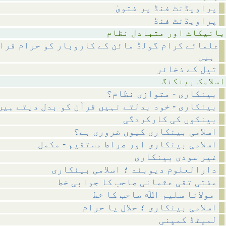
پراویڈنٹ فنڈ پر فتویٰ
پراویڈنٹ فنڈ
متبادل نظام
علمائے کرام گولڈ مائن کے کاروبار کو حرام قرار
ہیں
تیل کے ذخائر
بینکنگ
بینکاری - متوازی نظام؟
بینکاری - خود بدلتے نہیں قرآن کو بدل دیتے ہیں
بینکوں کی کارکردگی
اسلامی بینکاری کیوں ضروری ہے؟
اسلامی بینکاری اور صراط مستقیم - مکمل
غیر سودی بینکاری
دارالعلوم دیوبند ؛ اسلامی بینکاری
مفتی تقی عثمانی صاحب کا جوابی خط
مولانا سلیم اﷲ صاحب کا خط
اسلامی بینکاری ؛ حلال یا حرام
لمیٹڈ کمپنی