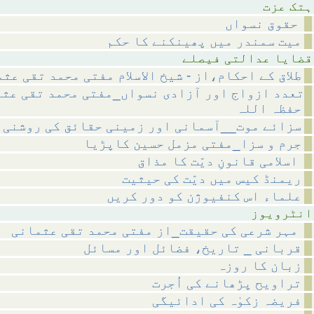
عزت
حقوق نسواں
میت سمندر میں پھینکنے کا حکم
لتی فیصلے
طلاق کے احکام،از - شیخ الاسلام مفتی محمد تقی عث
تعدد ازواج اور آزادی نسواں_مفتی محمد تقی عث
حفظہ اللہ
سزائے موت__آسمانی اور زمینی حقائق کی روشنی 
جرم و سزا_مفتی مزمل حسین کاپڑیا
اسلامی قانونِ دیّت کا مذاق
ریمنڈ کیس میں دیّت کی حیثیت
علماء اس کنفیوژن کو دور کریں
ویوز
مہر شرعی کی حقیقت_از مفتی محمد تقی عثمانی
قربانی _ تاریخ، فضائل اور مسائل
زبان کا روزہ
تراویح پڑھانے کی اُجرت
فریضہ زکوٰہ کی ادائیگی