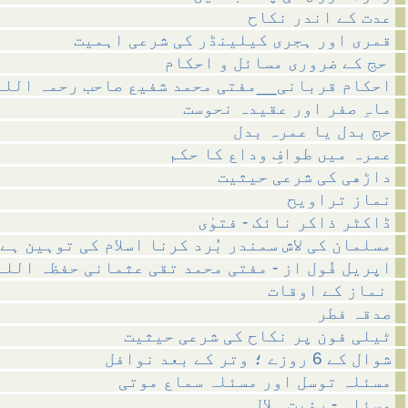
عدت کے اندر نکاح
قمری اور ہجری کیلینڈر کی شرعی اہمیت
حج کے ضروری مسائل و احکام
احکام قربانی__مفتی محمد شفیع صاحب رحمہ اللہ
ماہِ صفر اور عقیدہ نحوست
حج بدل یا عمرہ بدل
عمرہ میں طوافِ وداع کا حکم
داڑھی کی شرعی حیثیت
نماز تراویح
ڈاکٹر ذاکر نائک - فتوٰی
مسلمان کی لاش سمندر بُرد کرنا اسلام کی توہین ہے
اپریل فُول از - مفتی محمد تقی عثمانی حفظہ اللہ
نماز کے اوقات
صدقہ فطر
ٹیلی فون پر نکاح کی شرعی حیثیت
شوال کے 6 روزے ؛ وتر کے بعد نوافل
مسئلہ توسل اور مسئلہ سماع موتی
مسئلہ - رؤیت ہلال