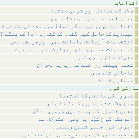
مات
طلاق کے مسائل اور شرعی حیثیت
مفتی اعظم سعودی عرب کا فتویٰ
افغانستان پرغیرملکی تسلّط میں مدد غیرشرعی قر
مینڈیٹ کاحامل کیا گناہ کاکفارہ ادا کرینگے ؟
انتخابات آزمائش ،امانت بھی اورفریضہ بھی
انتخابات میں ووٹ اور ووٹرکی شرعی حیثیت
معیشت دان واپس کرو
شعبہ بینکاری_غلط کاریاںو بحران
ناجائز شادیاں
فیملی پلاننگ
 قوم
غیروں کی سائٹس کا استعمال
ضبطِ ولادت - فیملی پلاننگ کا حکم
جعلی فتوؤں کے بارے میں ضروری اعلان
امریکہ کو زکوٰہ پر بھی اعتراض ہے
اپریل فول جیسی قبیح رسمیں
منسوب فتویٰ کی تردید_مفتی تقی عثمانی