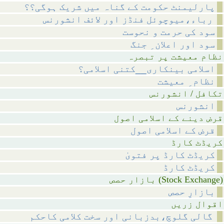
پارلیمنٹ حکومت کے گناہ میں شریک ہوگی؟؟
رباء،میوچوئل فنڈز اور لائف انشورنس
سود کی حرمت و نحوست
سود اور اعلان ِ جنگ
 پر تبصرہ
اسلامی بینکاری__کتنی اسلامی؟
نظام ِ معیشت
انشورنس
انشورنس
اسلامی اصول
قرض کے اسلامی اصول
 کارڈ
کریڈٹ کارڈ پر فتویٰ
کریڈٹ کارڈ
ازار حصص (Stock Exchange)
بازارِ حصص
 زریں
گالی گلوچ،بدزبانی اور سخت کلامی کاحکم