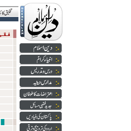
فقہی مسائل
شعائر 