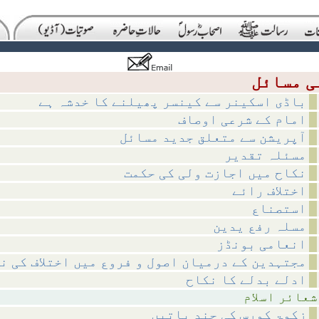
باڈی اسکینر سے کینسر پھیلنے کا خدشہ ہے
امام کے شرعی اوصاف
آپریشن سے متعلق جدید مسائل
مسئلہ تقدیر
نکاح میں اجازت ولی کی حکمت
اختلاف رائے
استصناع
مسلہ رفع یدین
انعامی بونڈز
مجتہدین کے درمیان اصول و فروع میں اختلاف کی ن
ادلے بدلے کا نکاح
اسلام
زکوۃ کورس کی چند باتیں