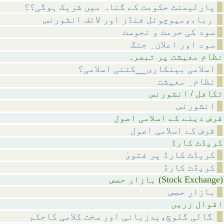
پارلیمنٹ حکومت کے گناہ میں شریک ہوگی؟؟
رباء،میوچوئل فنڈز اور لائف انشورنس
سود کی حرمت و نحوست
سود اور اعلان ِ جنگ
 پر تبصرہ
اسلامی بینکاری__کتنی اسلامی؟
نظام ِ معیشت
انشورنس
انشورنس
اسلامی اصول
قرض کے اسلامی اصول
 کارڈ
کریڈٹ کارڈ پر فتویٰ
کریڈٹ کارڈ
ازار حصص (Stock Exchange)
بازارِ حصص
 زریں
گالی گلوچ،بدزبانی اور سخت کلامی کاحکم