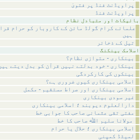
پراویڈنٹ فنڈ پر فتویٰ
پراویڈنٹ فنڈ
متبادل نظام
علمائے کرام گولڈ مائن کے کاروبار کو حرام قرار
ہیں
تیل کے ذخائر
بینکنگ
بینکاری - متوازی نظام؟
بینکاری - خود بدلتے نہیں قرآن کو بدل دیتے ہیں
بینکوں کی کارکردگی
اسلامی بینکاری کیوں ضروری ہے؟
اسلامی بینکاری اور صراط مستقیم - مکمل
غیر سودی بینکاری
دارالعلوم دیوبند ؛ اسلامی بینکاری
مفتی تقی عثمانی صاحب کا جوابی خط
مولانا سلیم اﷲ صاحب کا خط
اسلامی بینکاری ؛ حلال یا حرام
لمیٹڈ کمپنی