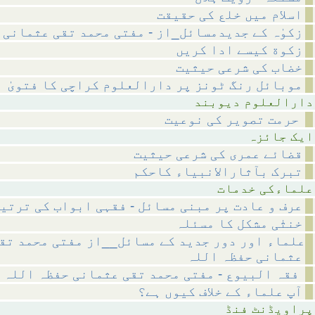
اسلام میں خلع کی حقیقت
زکوٰہ کے جدیدمسائل_از - مفتی محمد تقی عثمانی
زکوة کیسے ادا کریں
خضاب کی شرعی حیثیت
موبائل رنگ ٹونز پر دارالعلوم کراچی کا فتویٰ
م دیوبند
حرمت تصویر کی نوعیت
ائزہ
قضائے عمری کی شرعی حیثیت
تبرک بآثارالانبیاء کاحکم
 خدمات
عرف و عادت پر مبنی مسائل - فقہی ابواب کی ترتی
خنثٰی مشکل کا مسئلہ
علماء اور دور جدید کے مسائل__از مفتی محمد تق
عثمانی حفظہ اللہ
فقہ البیوع - مفتی محمد تقی عثمانی حفظہ اللہ
آپ علماء کے خلاف کیوں ہے؟
نٹ فنڈ