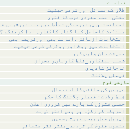
مات
طلاق کے مسائل اور شرعی حیثیت
مفتی اعظم سعودی عرب کا فتویٰ
افغانستان پرغیرملکی تسلّط میں مدد غیرشرعی قر
مینڈیٹ کاحامل کیا گناہ کاکفارہ ادا کرینگے ؟
انتخابات آزمائش ،امانت بھی اورفریضہ بھی
انتخابات میں ووٹ اور ووٹرکی شرعی حیثیت
معیشت دان واپس کرو
شعبہ بینکاری_غلط کاریاںو بحران
ناجائز شادیاں
فیملی پلاننگ
 قوم
غیروں کی سائٹس کا استعمال
ضبطِ ولادت - فیملی پلاننگ کا حکم
جعلی فتوؤں کے بارے میں ضروری اعلان
امریکہ کو زکوٰہ پر بھی اعتراض ہے
اپریل فول جیسی قبیح رسمیں
منسوب فتویٰ کی تردید_مفتی تقی عثمانی