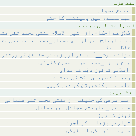
عزت
حقوق نسواں
میت سمندر میں پھینکنے کا حکم
لتی فیصلے
طلاق کے احکام،از - شیخ الاسلام مفتی محمد تقی عث
تعدد ازواج اور آزادی نسواں_مفتی محمد تقی عث
حفظہ اللہ
سزائے موت__آسمانی اور زمینی حقائق کی روشنی 
جرم و سزا_مفتی مزمل حسین کاپڑیا
اسلامی قانونِ دیّت کا مذاق
ریمنڈ کیس میں دیّت کی حیثیت
علماء اس کنفیوژن کو دور کریں
ویوز
مہر شرعی کی حقیقت_از مفتی محمد تقی عثمانی
قربانی _ تاریخ، فضائل اور مسائل
زبان کا روزہ
تراویح پڑھانے کی اُجرت
فریضہ زکوٰہ کی ادائیگی