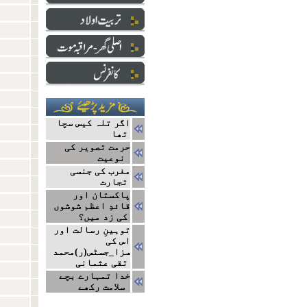
اگر تلہ کیس سچا
تھا
حرمت تصویر کی
نوعیت
مغرب کی جنسی
تجارت
پاکستان اور
قائدِ اعظم شوشوں
کی زد میں؟
توہینِ رسالت اور
اس کی
سزا_جسٹس(ر)محمد
تقی عثمانی
خدا تمہارے بچے
سلامت رکھے