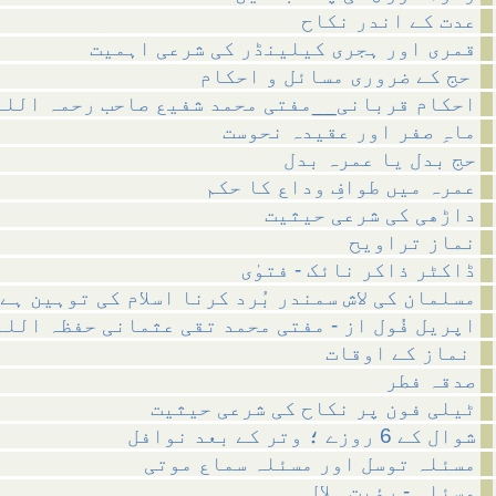
عدت کے اندر نکاح
قمری اور ہجری کیلینڈر کی شرعی اہمیت
حج کے ضروری مسائل و احکام
احکام قربانی__مفتی محمد شفیع صاحب رحمہ اللہ
ماہِ صفر اور عقیدہ نحوست
حج بدل یا عمرہ بدل
عمرہ میں طوافِ وداع کا حکم
داڑھی کی شرعی حیثیت
نماز تراویح
ڈاکٹر ذاکر نائک - فتوٰی
مسلمان کی لاش سمندر بُرد کرنا اسلام کی توہین ہے
اپریل فُول از - مفتی محمد تقی عثمانی حفظہ اللہ
نماز کے اوقات
صدقہ فطر
ٹیلی فون پر نکاح کی شرعی حیثیت
شوال کے 6 روزے ؛ وتر کے بعد نوافل
مسئلہ توسل اور مسئلہ سماع موتی
مسئلہ - رؤیت ہلال