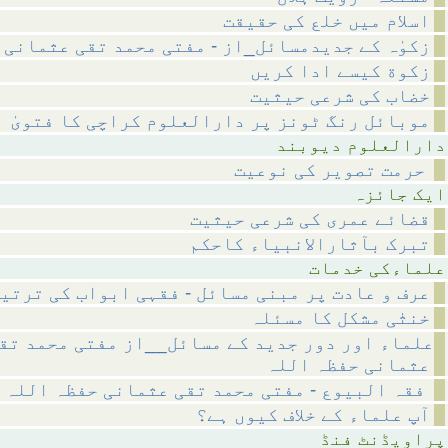
اسلام میں خلع کی حقیقت
زکوٰہ کے جدیدمسائل_از - مفتی محمد تقی عثمانی
زکوة کیسے ادا کریں
خضاب کی شرعی حیثیت
موبائل رنگ ٹونز پر دارالعلوم کراچی کا فتویٰ
م دیوبند
حرمت تصویر کی نوعیت
ائزہ
قضائے عمری کی شرعی حیثیت
تبرک بآثارالانبیاء کاحکم
 خدمات
عرف و عادت پر مبنی مسائل - فقہی ابواب کی ترتی
خنثٰی مشکل کا مسئلہ
علماء اور دور جدید کے مسائل__از مفتی محمد تق
عثمانی حفظہ اللہ
فقہ البیوع - مفتی محمد تقی عثمانی حفظہ اللہ
آپ علماء کے خلاف کیوں ہے؟
نٹ فنڈ