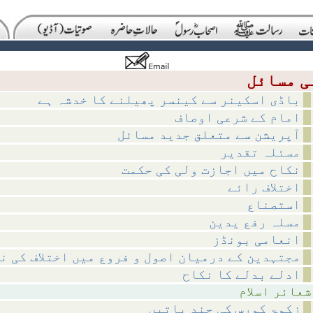
باڈی اسکینر سے کینسر پھیلنے کا خدشہ ہے
امام کے شرعی اوصاف
آپریشن سے متعلق جدید مسائل
مسئلہ تقدیر
نکاح میں اجازت ولی کی حکمت
اختلاف رائے
استصناع
مسلہ رفع یدین
انعامی بونڈز
مجتہدین کے درمیان اصول و فروع میں اختلاف کی ن
ادلے بدلے کا نکاح
اسلام
زکوۃ کورس کی چند باتیں