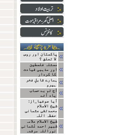
پاکستان اور روس
لا تعلق ؟
مسئلہ فلسطین
اور مذہبی قیادت
کا کردار
ہمارے قابلِ فخر
ہیرو
آج تم بے حساب
یاد آئے
آیا صوفیا_از:
شیخ الاسلام
محمدتقی عثمانی
حفظہ اللہ
شیخ الاسلام علامہ
شبیر احمد عُثمانی
نوراللہ مرقدہ