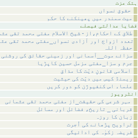
عزت
حقوق نسواں
میت سمندر میں پھینکنے کا حکم
لتی فیصلے
طلاق کے احکام،از - شیخ الاسلام مفتی محمد تقی عث
تعدد ازواج اور آزادی نسواں_مفتی محمد تقی عث
حفظہ اللہ
سزائے موت__آسمانی اور زمینی حقائق کی روشنی 
جرم و سزا_مفتی مزمل حسین کاپڑیا
اسلامی قانونِ دیّت کا مذاق
ریمنڈ کیس میں دیّت کی حیثیت
علماء اس کنفیوژن کو دور کریں
ویوز
مہر شرعی کی حقیقت_از مفتی محمد تقی عثمانی
قربانی _ تاریخ، فضائل اور مسائل
زبان کا روزہ
تراویح پڑھانے کی اُجرت
فریضہ زکوٰہ کی ادائیگی