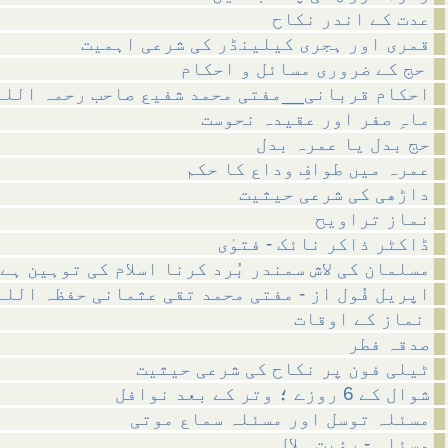
عدت کے اندر نکاح
قمری اور ہجری کیلینڈر کی شرعی اہمیت
حج کے ضروری مسائل و احکام
احکام قربانی__مفتی محمد شفیع صاحب رحمہ اللہ
ماہِ صفر اور عقیدہ نحوست
حج بدل یا عمرہ بدل
عمرہ میں طوافِ وداع کا حکم
داڑھی کی شرعی حیثیت
نماز تراویح
ڈاکٹر ذاکر نائک - فتوٰی
مسلمان کی لاش سمندر بُرد کرنا اسلام کی توہین ہے
اپریل فُول از - مفتی محمد تقی عثمانی حفظہ اللہ
نماز کے اوقات
صدقہ فطر
ٹیلی فون پر نکاح کی شرعی حیثیت
شوال کے 6 روزے ؛ وتر کے بعد نوافل
مسئلہ توسل اور مسئلہ سماع موتی
مسئلہ - رؤیت ہلال