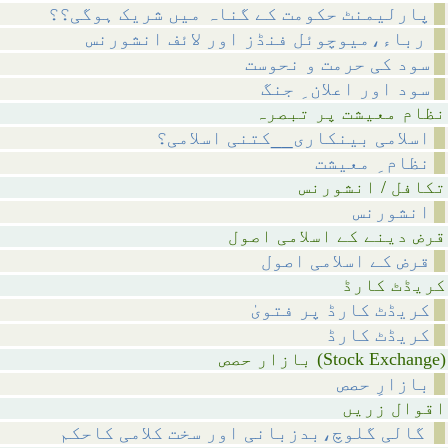
پارلیمنٹ حکومت کے گناہ میں شریک ہوگی؟؟
رباء،میوچوئل فنڈز اور لائف انشورنس
سود کی حرمت و نحوست
سود اور اعلان ِ جنگ
 پر تبصرہ
اسلامی بینکاری__کتنی اسلامی؟
نظام ِ معیشت
انشورنس
انشورنس
اسلامی اصول
قرض کے اسلامی اصول
 کارڈ
کریڈٹ کارڈ پر فتویٰ
کریڈٹ کارڈ
ازار حصص (Stock Exchange)
بازارِ حصص
 زریں
گالی گلوچ،بدزبانی اور سخت کلامی کاحکم