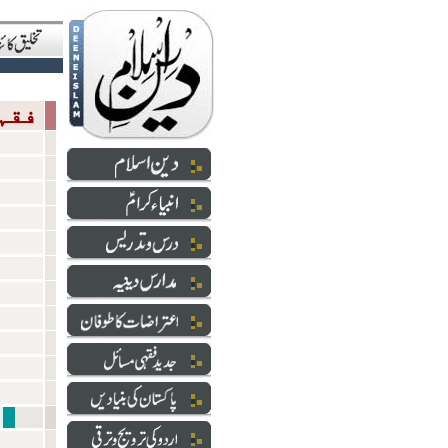
فقہی مسائل
شعائر 