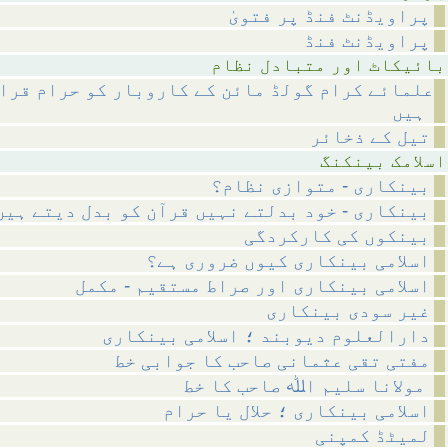
پراویڈنٹ فنڈ پر فتویٰ
پراویڈنٹ فنڈ
متبادل نظام
علمائے کرام گولڈ مائن کے کاروبار کو حرام قرار
ہیں
تیل کے ذخائر
بینکنگ
بینکاری - متوازی نظام؟
بینکاری - خود بدلتے نہیں قرآن کو بدل دیتے ہیں
بینکوں کی کارکردگی
اسلامی بینکاری کیوں ضروری ہے؟
اسلامی بینکاری اور صراط مستقیم - مکمل
غیر سودی بینکاری
دارالعلوم دیوبند ؛ اسلامی بینکاری
مفتی تقی عثمانی صاحب کا جوابی خط
مولانا سلیم اﷲ صاحب کا خط
اسلامی بینکاری ؛ حلال یا حرام
لمیٹڈ کمپنی