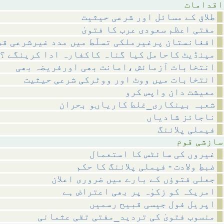
مات
طلاق کے مسائل اور شرعی حیثیت
مفتی اعظم سعودی عرب کا فتویٰ
افغانستان پرغیرملکی تسلّط میں مدد غیرشرعی قر
مینڈیٹ کاحامل کیا گناہ کاکفارہ ادا کرینگے ؟
انتخابات آزمائش ،امانت بھی اورفریضہ بھی
انتخابات میں ووٹ اور ووٹرکی شرعی حیثیت
معیشت دان واپس کرو
شعبہ بینکاری_غلط کاریاںو بحران
ناجائز شادیاں
فیملی پلاننگ
 قوم
غیروں کی سائٹس کا استعمال
ضبطِ ولادت - فیملی پلاننگ کا حکم
جعلی فتوؤں کے بارے میں ضروری اعلان
امریکہ کو زکوٰہ پر بھی اعتراض ہے
اپریل فول جیسی قبیح رسمیں
منسوب فتویٰ کی تردید_مفتی تقی عثمانی