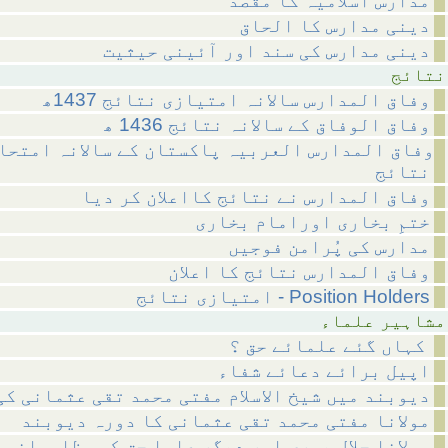
مدارس اسلامیہ کا مقصد
دینی مدارس کا الحاق
دینی مدارس کی سند اور آئینی حیثیت
ئج
وفاق المدارس سالانہ امتیازی نتائج 1437ھ
وفاق الوفاق کے سالانہ نتائج 1436 ھ
وفاق المدارس العربیہ پاکستان کے سالانہ امتحا
نتائج
وفاق المدارس نے نتائج کااعلان کر دیا
ختمِ بخاری اورامام بخاری
مدارس کی پُرامن فوجیں
وفاق المدارس نتائج کا اعلان
امتیازی نتائج - Position Holders
 علماء
کہاں گئے علمائے حق ؟
اپیل برائے دعائے شفاء
دیوبند میں شیخ الاسلام مفتی محمد تقی عثمانی کی
مولانا مفتی محمد تقی عثمانی کا دورہ دیوبند
مولانا جلال پوری اور دیگر علما حق کی مظلومانہ 