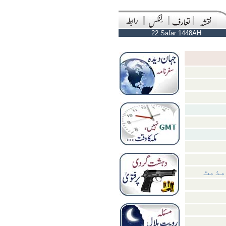
22 Safar 1448AH
مذمت