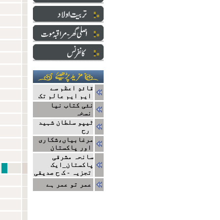
قائدِ اعظم سے
ایم ایم عالم تک
نئی کتاب نیا
نسخہ
ٹیپو سلطان شہید
رح
مرغابیاں،شکاری
اور پاکستان
سانحہ مشرقی
پاکستان_ایک
تعارف جامعہ دا
تجزیہ - ک ح صدیقی
عمر تو عمر ہے