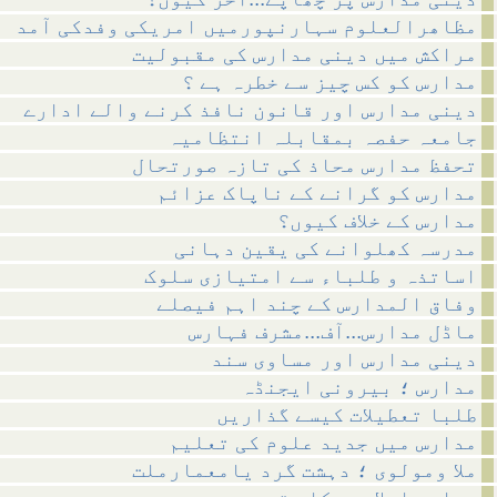
مظاھرالعلوم سہارنپورمیں امریکی وفدکی آمد
مراکش میں دینی مدارس کی مقبولیت
مدارس کو کس چیز سے خطرہ ہے ؟
دینی مدارس اور قانون نافذ کرنے والے ادارے
جامعہ حفصہ بمقابلہ انتظامیہ
تحفظ مدارس محاذ کی تازہ صورتحال
مدارس کو گرانے کے ناپاک عزائم
مدارس کے خلاف کیوں؟
مدرسہ کھلوانے کی یقین دہانی
اساتذہ و طلباء سے امتیازی سلوک
وفاق المدارس کے چند اہم فیصلے
ماڈل مدارس...آف...مشرف فہارس
دینی مدارس اور مساوی سند
مدارس ؛ بیرونی ایجنڈہ
طلبا تعطیلات کیسے گذاریں
مدارس میں جدید علوم کی تعلیم
ملا ومولوی ؛ دہشت گرد یامعمارملت