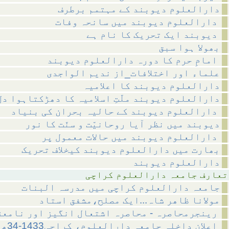
دارالعلوم دیوبند کے مہتمم برطرف
دارالعلوم دیوبند میں سانحہ وفات
دیوبند ایک تحریک کا نام ہے
بھولا ہوا سبق
امامِ حرم کا دورہ دارالعلوم دیوبند
علماء اور اختلافات_از ندیم الواجدی
دارالعلوم دیوبند کا اعلامیہ
دارالعلوم دیوبند ملّتِ اسلامیہ کا دھڑکتاہوا دل
دارالعلوم دیوبند کے حالیہ بحران کی بنیاد
دیوبند میں نظر آیا روحانیّت و سنّت کا نور
دارالعلوم دیوبند میں حالات معمول پر
بھارت میں دارالعلوم دیوبند کیخلاف تحریک
دارالعلوم دیوبند
رالعلوم کراچی
جامعہ دارالعلوم کراچی میں مدرسہ البنات
مولانا ظاھر شاہ...ایک مصلح،مشفق استاد
رینجرمحاصرہ - محاصرہ اشتعال انگیز اور نامعقول حرکت
اعلانِ داخلہ جامعہ دارالعلوم، کراچی1433-34ھ