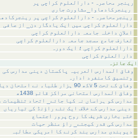
رینجر محاصرہ - دارالعلوم کراچی پر
رینجرکادھاوا_مشاورت جاری
رینجرمحاصرہ - دارالعلوم کراچی پر رینجرکادھا
دارالعلوم کراچی میں ایک یادگار دن_ از صافی
اعلانِ داخلہ جامعہ دارالعلوم کراچی
تعارف جامع مسجد جامعہ دارالعلوم کراچی
دارالعلوم کراچی ؛ ایک دورہ
دار العلوم کراچی
ائزہ
وفاق المدارس العربیہ پاکستان دینی مدارس کی 
وتنسیق کامنفرد ادارہ
وفاق کے تحت 5 لاکھ 90 ہزار طلباء نے امتحان دیا
وفاق المدارس امتحانی مراکز قائم 1438ھ
مدارس کو ہراساں نہ کیا جائے_ اتحاد تنظیمات 
دینی مدارس کے خلاف ایک نئے راؤنڈ کی تیاریاں
ختم بخاری شریف کا روح پرور اجتماع
مدارس کی قدر کیجئے_ راؤ منظر حیات
دیوبندی مدارس بند کرنے کا امریکی مطالبہ