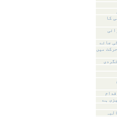
ی کا
ائی
حرکت میں
تگردی
قدام
زی ہے
البہ