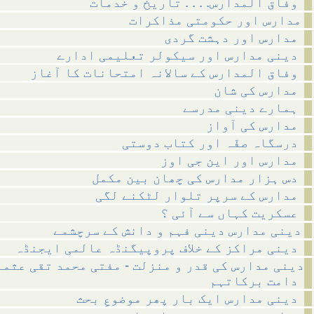
وفاق المدارس. . . . تاریخ و خدمات
مدارس اور حکومتی مذاکرات
مدارس اور دہشت گردی
دینی مدارس اور سیکولر تعلیمی ادارے
وفاق المدارس کے سالانہ امتحانات کا آغاز
مدارس کی شان
ہمارے دینی مدرسے
مدارس کی آواز
درسگاہ صفّہ اور کتاب دوستی
مدارس اور این جی اوز
دس ہزار مدارس کی چھان بین مکمل
مدارس کے سرپر تلوار لٹکنے لگی
عسکریت کہاں سے آئی ؟
دینی مدارس دینی فہم و دانش کے سرچشمے
دینی مراکز کے خلاف پروپیگنڈہ عالمی ایجنڈہ
دینی مدارس کی قدر و منزلت - مفتی محمد تقی عثم
دامت برکاتہم
دینی مدارس ایک بار پھر موضوعِ بحث