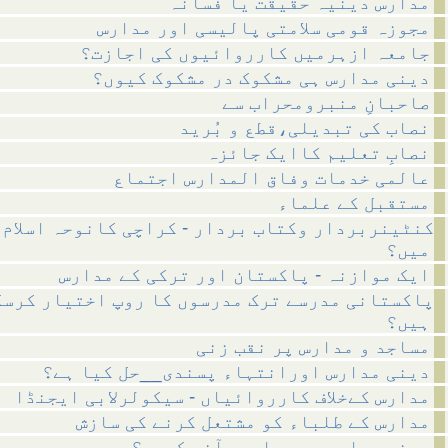
مدارس دینیہ حقیقت یا فسانہ
مجوزہ قومی سلامتی پالیسی اور مدارس
جامعہ ازہرمیں کارروائیوں کی اجازت؟
دینی مدارس ہی مشکوک در مشکوک کیوں؟
صاحبانِ منبرومحراب سے
نصاب کی تبدیلی،قطع و بُرید
نصابِ تعلیم کاایک جائزہ
عالمی خدمات وفاق المدارس اجتماع
مستقبل کے علماء
کنٹینربردار وکتاب بردار - کراچی کانوحہ اسلام 
میں؟
ایک موازنہ - پاکستان اور ترکی کے مدارس
پاکستانی مدرسے ترک مدرسوں کا روپ اختیار کرس
ہیں؟
مساجد و مدارس پر نقب زنی
دینی مدارس اورانتہاء پسندی__حل کیا ہے؟
مدارس کےخلاف کارروائیاں - سیکولرلابی ایجنڈا
مدارس کے طلباء کو مشتعل کرنے کی سازش
دینی مدارس پر چھاپے...آخر کیوں؟