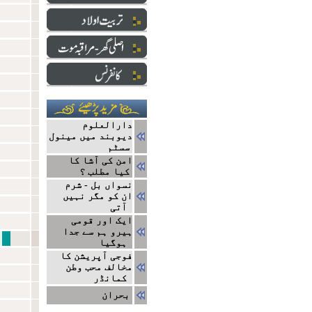
دارالعلوم
دیوبند میں مینول
سسٹم
امن کی آشا کا
کیا مطلب ؟
نسواں بل - شرم
ان کو مگر نہیں
آتی
ایک اور قومی
ہیرو ہم سے جدا
تعارف جامعہ دا
ہوگیا
فوجی آپریشن کا
مخالف محب وطن
کمانڈر
بحران