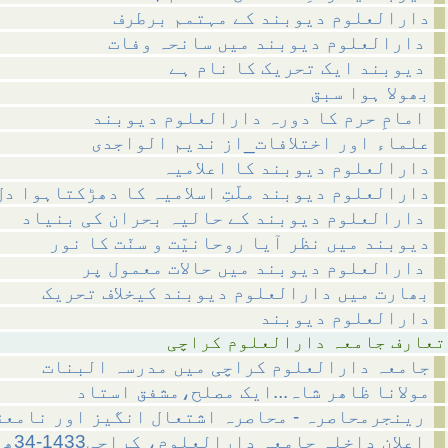
دارالعلوم دیوبند کے مہتمم برطرف
دارالعلوم دیوبند میں سانحہ وفات
دیوبند ایک تحریک کا نام ہے
بھولا ہوا سبق
امامِ حرم کا دورہ دارالعلوم دیوبند
علماء اور اختلافات_از ندیم الواجدی
دارالعلوم دیوبند کا اعلامیہ
دارالعلوم دیوبند ملّتِ اسلامیہ کا دھڑکتاہوا دل
دارالعلوم دیوبند کے حالیہ بحران کی بنیاد
دیوبند میں نظر آیا روحانیّت و سنّت کا نور
دارالعلوم دیوبند میں حالات معمول پر
بھارت میں دارالعلوم دیوبند کیخلاف تحریک
دارالعلوم دیوبند
رالعلوم کراچی
جامعہ دارالعلوم کراچی میں مدرسہ البنات
مولانا ظاھر شاہ...ایک مصلح،مشفق استاد
رینجرمحاصرہ - محاصرہ اشتعال انگیز اور نامعقول حرکت
اعلانِ داخلہ جامعہ دارالعلوم، کراچی1433-34ھ