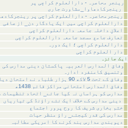
رینجر محاصرہ - دارالعلوم کراچی پر
رینجرکادھاوا_مشاورت جاری
رینجرمحاصرہ - دارالعلوم کراچی پر رینجرکادھا
دارالعلوم کراچی میں ایک یادگار دن_ از صافی
اعلانِ داخلہ جامعہ دارالعلوم کراچی
تعارف جامع مسجد جامعہ دارالعلوم کراچی
دارالعلوم کراچی ؛ ایک دورہ
دار العلوم کراچی
ائزہ
وفاق المدارس العربیہ پاکستان دینی مدارس کی 
وتنسیق کامنفرد ادارہ
وفاق کے تحت 5 لاکھ 90 ہزار طلباء نے امتحان دیا
وفاق المدارس امتحانی مراکز قائم 1438ھ
مدارس کو ہراساں نہ کیا جائے_ اتحاد تنظیمات 
دینی مدارس کے خلاف ایک نئے راؤنڈ کی تیاریاں
ختم بخاری شریف کا روح پرور اجتماع
مدارس کی قدر کیجئے_ راؤ منظر حیات
دیوبندی مدارس بند کرنے کا امریکی مطالبہ