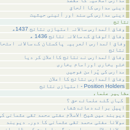
مدارس اسلامیہ کا مقصد
دینی مدارس کا الحاق
دینی مدارس کی سند اور آئینی حیثیت
ئج
وفاق المدارس سالانہ امتیازی نتائج 1437ھ
وفاق الوفاق کے سالانہ نتائج 1436 ھ
وفاق المدارس العربیہ پاکستان کے سالانہ امتحا
نتائج
وفاق المدارس نے نتائج کااعلان کر دیا
ختمِ بخاری اورامام بخاری
مدارس کی پُرامن فوجیں
وفاق المدارس نتائج کا اعلان
امتیازی نتائج - Position Holders
 علماء
کہاں گئے علمائے حق ؟
اپیل برائے دعائے شفاء
دیوبند میں شیخ الاسلام مفتی محمد تقی عثمانی کی
مولانا مفتی محمد تقی عثمانی کا دورہ دیوبند
مولانا جلال پوری اور دیگر علما حق کی مظلومانہ 