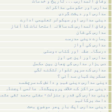
وفاق المدارس. . . . تاریخ و خدمات
مدارس اور حکومتی مذاکرات
مدارس اور دہشت گردی
دینی مدارس اور سیکولر تعلیمی ادارے
وفاق المدارس کے سالانہ امتحانات کا آغاز
مدارس کی شان
ہمارے دینی مدرسے
مدارس کی آواز
درسگاہ صفّہ اور کتاب دوستی
مدارس اور این جی اوز
دس ہزار مدارس کی چھان بین مکمل
مدارس کے سرپر تلوار لٹکنے لگی
عسکریت کہاں سے آئی ؟
دینی مدارس دینی فہم و دانش کے سرچشمے
دینی مراکز کے خلاف پروپیگنڈہ عالمی ایجنڈہ
دینی مدارس کی قدر و منزلت - مفتی محمد تقی عثم
دامت برکاتہم
دینی مدارس ایک بار پھر موضوعِ بحث