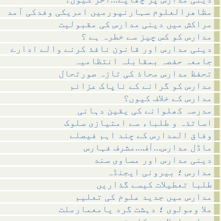
مظاھرالعلوم سہارنپورمیں امریکی وفدکی آمد
مراکش میں دینی مدارس کی مقبولیت
مدارس کو کس چیز سے خطرہ ہے ؟
دینی مدارس اور قانون نافذ کرنے والے ادارے
جامعہ حفصہ بمقابلہ انتظامیہ
تحفظ مدارس محاذ کی تازہ صورتحال
مدارس کو گرانے کے ناپاک عزائم
مدارس کے خلاف کیوں؟
مدرسہ کھلوانے کی یقین دہانی
اساتذہ و طلباء سے امتیازی سلوک
وفاق المدارس کے چند اہم فیصلے
ماڈل مدارس...آف...مشرف فہارس
دینی مدارس اور مساوی سند
مدارس ؛ بیرونی ایجنڈہ
طلبا تعطیلات کیسے گذاریں
مدارس میں جدید علوم کی تعلیم
ملا ومولوی ؛ دہشت گرد یامعمارملت