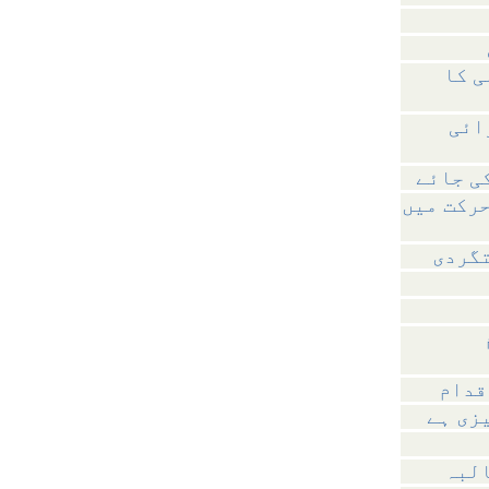
ی کا
ائی
حرکت میں
تگردی
قدام
زی ہے
البہ