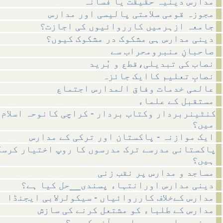
مدارس دینیہ حقیقت یا فسانہ
مجوزہ قومی سلامتی پالیسی اور مدارس
جامعہ ازہرمیں کارروائیوں کی اجازت؟
دینی مدارس ہی مشکوک در مشکوک کیوں؟
صاحبانِ منبرومحراب سے
نصاب کی تبدیلی،قطع و بُرید
نصابِ تعلیم کاایک جائزہ
عالمی خدمات وفاق المدارس اجتماع
مستقبل کے علماء
کنٹینربردار وکتاب بردار - کراچی کانوحہ اسلام 
میں؟
ایک موازنہ - پاکستان اور ترکی کے مدارس
پاکستانی مدرسے ترک مدرسوں کا روپ اختیار کرس
ہیں؟
مساجد و مدارس پر نقب زنی
دینی مدارس اورانتہاء پسندی__حل کیا ہے؟
مدارس کےخلاف کارروائیاں - سیکولرلابی ایجنڈا
مدارس کے طلباء کو مشتعل کرنے کی سازش
دینی مدارس پر چھاپے...آخر کیوں؟