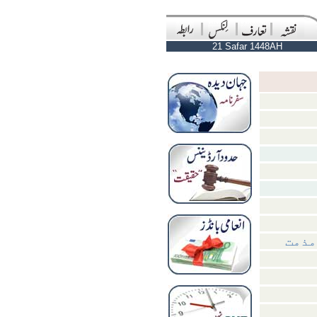
21 Safar 1448AH
مذمت