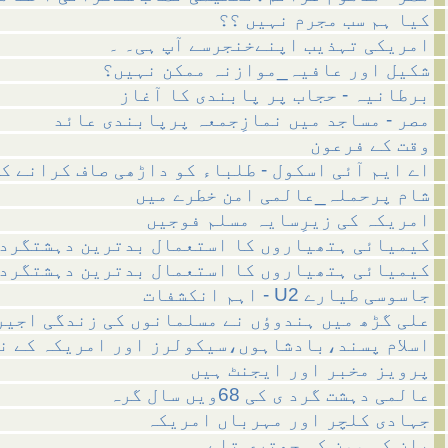
کیا ہم سب مجرم نہیں ؟؟
امریکی تہذیب اپنےخنجرسے آپ ہی۔ ۔
شکیل اور عافیہ_موازنہ ممکن نہیں؟
برطانیہ - حجاب پر پابندی کا آغاز
مصر - مساجد میں نمازِجمعہ پرپابندی عائد
وقت کے فرعون
اے ایم آئی اسکول - طلباء کو داڑھی صاف کرانے ک
شام پرحملہ_عالمی امن خطرے میں
امریکہ کی زیرِسایہ مسلم فوجیں
کیمیائی ہتھیاروں کا استعمال بدترین دہشتگرد
کیمیائی ہتھیاروں کا استعمال بدترین دہشتگرد
اہم انکشفات - U2 جاسوسی طیارے
علی گڑھ میں ہندوؤں نے مسلمانوں کی زندگی اجیر
اسلام پسند،بادشاہوں،سیکولرز اور امریکہ کے ن
پرویز مخبر اور ایجنٹ ہیں
عالمی دہشت گرد ی کی 68ویں سال گرہ
جہادی کلچر اور مہرباں امریکہ
بان کی مون کی چھتری تلے