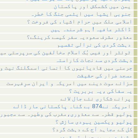
یمن میں کشمکش اور پاکستان
جنوبی ایشیا میں ایٹمی جنگ کا خطرہ
اسلامی ملک میں حرام اشیاء کی فروخت ؟
ڈاکٹر عافیہ ! ہم شرمندہ ہیں
معذور مشرف سعودیہ سفر کیسے کرینگے؟
دہشت گردی کی نرالی تقسیم
ٹوئٹر اور فیس بُک اسلام مخالفین کی سرپرستی میں ؟
دہشت گردی سے نجات کاراستہ
جرمنی میں قادیانیوں کا انسانی اسمگلنگ نیٹ و
مسجد ضرار کی حقیقت
سزائے موت دینے میں امریکہ و ایران سرِفہرست
یہ سفاکی ،یہ بربریت ؟
پرانے شکاری نئے جال لائے
امریکہ نے874 بے گناہ پاکستانی مار ڈالے
پولیو قطرہ سے معذوری،مغرب کی وطیرہ سے مجبور
پولیو ویکسین یہودی سازش ؟
کل کے مجاہد آج کے دہشت گرد؟
مشرف دور میں حراستی قیدی