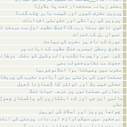
بھٹو زیادہ سمجھدار تھے یا بلاول؟
پرویز مشرف کیوں اور کیسے باہر چلے گئے؟
پرویز کی روانگی اور حکومتی اقدامات
خونِ ناحق بہتا رہے گا؟جنگِ عظیم اول سے برسلز ت
نسواں بل کے ثمرات
عورت کے نام پر مغرب کی سیاست
مشرق وسطیٰ تیسری جنگ عظیم کے دہانے پر
کوہ نور واپس مانگنے والے وکیل کو ملکہ برطانیہ کا خط
جھوٹ بے نقاب،جھوٹے بھی
مغرب میں پھیلتا ہوا اسلاموفوبیا
مسلمانوں کی بڑھتی ہوئی آبادی، مغرب کی پریشا
جعلی فیس بک اور ٹوئٹر کا گھناؤنا کھیل
بھارتی مسلمانوں پر عرصہ حیات تنگ
عالمی این جی اوز کے اہلکاروں کو پاکستان چھوڑ
حکم
چوتھا پرویز اور اسلام کی توہین
برصغیر میں سیکولرازم اور مادہ پرستی کی ابتداء
یہودی دنیا پر کیوں چھائے ہوئے ہیں ؟