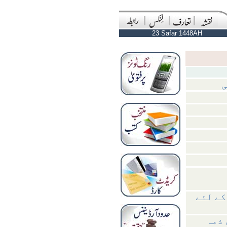
23 Safar 1448AH
ی
کے لئے
 ذمہ