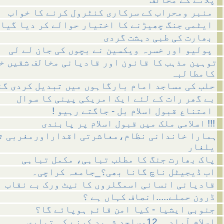
منبر ومحراب کے سرکاری کنٹرول کرنے کا خواب
ایٹمی جنگ چھیڑنے کا اختیار حوالے کر دیا گیا
بھارت کی طبی دہشت گردی
پولیو اور خسرہ ویکسین نے بچوں کی جان لے لی
توہین مذہب کا قانون اور قادیانی مخالف شقیں خ
کامطالبہ
حلب کی مساجد امام بارگاہوں میں تبدیل کردی گئ
بے گھر رات کے لئے ایک امریکی پینی کا سوال
! امتناع قبول اسلام بل - جاگتے رہیو
اسلامی ملک میں قبول اسلام پر پابندی !!!
ہمارا خاندانی نظام،معاشرتی اقداراورمغربی ث
یلغار
پاک بھارت جنگ کا مطلب تباہی، مکمل تباہی
اب ڈیجیٹل ناچ گانا بھی؟_جامعہ کراچی۔
قادیانی انسانی اسمگلروں کا نیٹ ورک بے نقاب
ڈرون حملے.....انصاف کہاں ہے ؟
جنوبی ایشیا - کیا امن قائم ہوپائے گا؟
اسلام آباد__12مساجد شہید کرنے کی تیاری