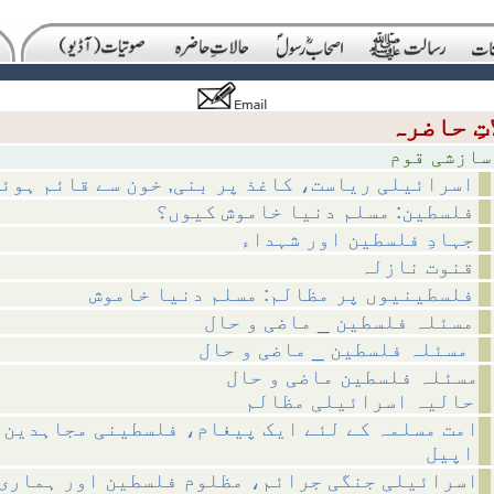
 قوم
اسرائیلی ریاست، کاغذ پر بنی, خون سے قائم ہوئ
فلسطین: مسلم دنیا خاموش کیوں؟
جہادِ فلسطین اور شہداء
قنوت نازلہ
فلسطینیوں پر مظالم: مسلم دنیا خاموش
مسئلہ فلسطین _ ماضی و حال
مسئلہ فلسطین _ ماضی و حال
مسئلہ فلسطین ماضی و حال
حالیہ اسرائیلی مظالم
امت مسلمہ کے لئے ایک پیغام، فلسطینی مجاہدین 
اپیل
اسرائیلی جنگی جرائم، مظلوم فلسطین اور ہماری