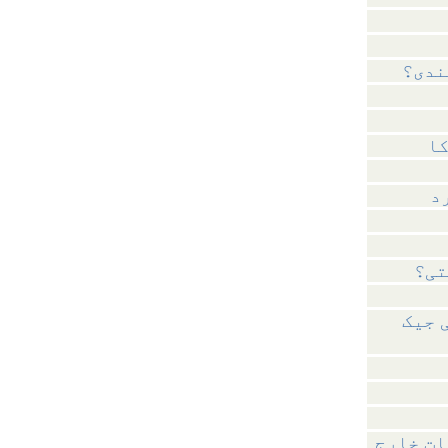
ندی؟
د
تی؟
 جیک
ات خارج