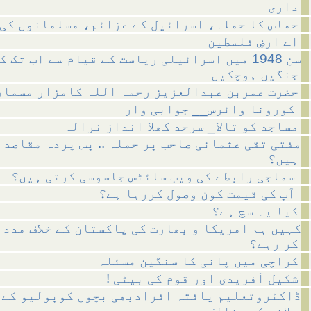
داری
حماس کا حملہ، اسرائیل کے عزائم، مسلمانوں کی 
اے ارضِ فلسطین
سن 1948 میں اسرائیلی ریاست کے قیام سے اب تک ک
جنگیں ہوچکیں
حضرت عمربن عبدالعزیز رحمہ اللہ کامزار مسمار
کورونا وائرس__ جوابی وار
مساجد کو تالا_ سرحد کھلا انداز نرالہ
مفتی تقی عثمانی صاحب پر حملہ .. پس پردہ مقاصد 
ہیں؟
سماجی رابطے کی ویب سائٹس جاسوسی کرتی ہیں؟
آپ کی قیمت کون وصول کررہا ہے؟
کیا یہ سچ ہے؟
کہیں ہم امریکا و بھارت کی پاکستان کے خلاف مدد 
کر رہے؟
کراچی میں پانی کا سنگین مسئلہ
! شکیل آفریدی اور قوم کی بیٹی
ڈاکٹروتعلیم یافتہ افرادبھی بچوں کوپولیو کے 
پلانے کے مخالف