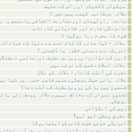
سیکولر ڈکٹیٹر اور اس کے حلیف
ملالہ برطانیہ کیسے پہونچی ؟
سانحہ راولپنڈی اورمضاربت اتفاقی یامنصوبہ ب
نامزدگی فارم اور قادیانی کارنامہ
قوم کا مجرم رہا ہوگیا ؟
ملالہ - لیا جائے گا کام تجھ سے دنیا کے فسادات کا
امریکہ سے دوستی خطرہ یا دُشمنی ؟
ڈرون کے حوّاری - پرویزبن مشرف اورعالمی دہشتگر
ملالہ اسلام دشمن کے نرغے میں
مغرب کی آنکھ کاتارا ملالہ کو ملال
ملالہ ہائی جیک ہوچکی،عبیرقاسم حمزہ پر کیا بی
شمعون پیریز کی پرویزمشرف کے لئے دعا؟
تعلیمِ نسواں کے مخالف نہیں،ملالہ یوسف زئی ہائی
ہوچکی
روس کی انگڑائی
!مشرقِ وسطیٰ لہو لہو
امریکی فوجی قوّت کامرکزایشیاہوگا
مصر - مذموم عزائم؛تعلیمی نصاب سےقرآنی احکام