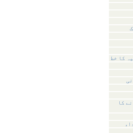
ک
نی
نے کا