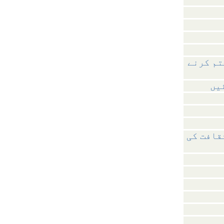
تم کرنے
یں
قافت کی