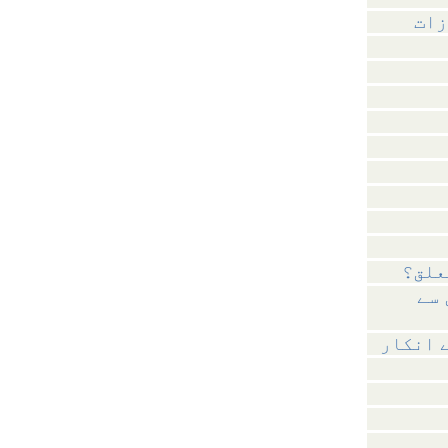
زات
علق؟
 سے
 انکار