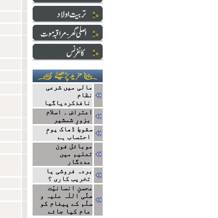
مالی میں شرعی
نظام
نافذکردیاگیا
اعتراض ۔ اسلام
بزورِ شمشیر
سقوطِ ڈھاک یومِ
احتساب ہے
موبائل فون
تعلیم میں
مددگار
بردہ فروشی یا
تخریب کاری ؟
محسنِ انسانیّت
صلّی اللٰہ علیہ و
سلّم کے پیغام کو
عام کیا جائے