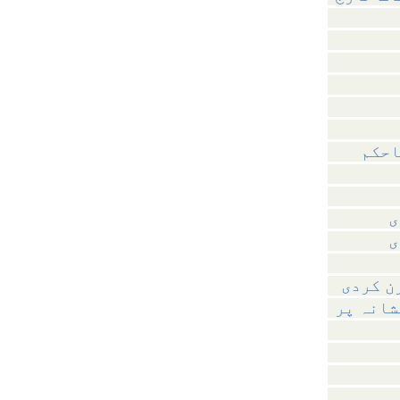
احکم
ی
ی
ن کردی
شانہ پر