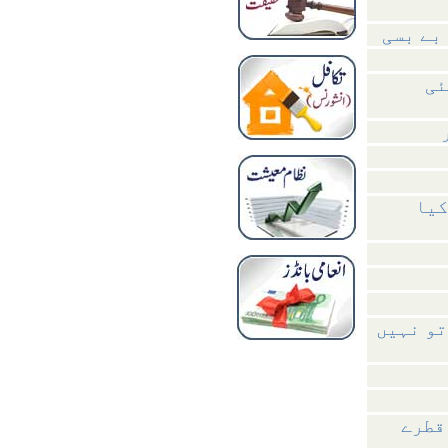
بے بسی
ئی
کیا
تو نہیں
قطرے