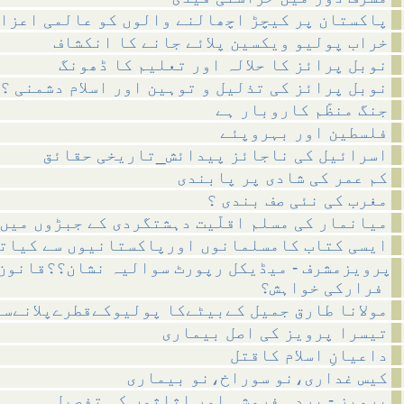
پاکستان پر کیچڑ اچھالنے والوں کو عالمی اعزا
خراب پولیو ویکسین پلائے جانے کا انکشاف
نوبل پرائز کا حلالہ اور تعلیم کا ڈھونگ
نوبل پرائز کی تذلیل و توہین اور اسلام دشمنی ؟
جنگ منظّم کاروبار ہے
فلسطین اور بہروپئے
اسرائیل کی ناجائز پیدائش_تاریخی حقائق
کم عمر کی شادی پر پابندی
مغرب کی نئی صف بندی ؟
میانمار کی مسلم اقلّیت دہشتگردی کے جبڑوں میں
ایسی کتاب کامسلمانوں اورپاکستانیوں سے کیات
پرویزمشرف - میڈیکل رپورٹ سوالیہ نشان؟؟قانون
فرارکی خواہش؟
مولانا طارق جمیل کےبیٹےکا پولیوکےقطرےپلانےسے
تیسرا پرویز کی اصل بیماری
داعیانِ اسلام کاقتل
کیس غداری،نو سوراخ،نو بیماری
پرویز - بردہ فروشی اور اثاثوں کی تفصیل